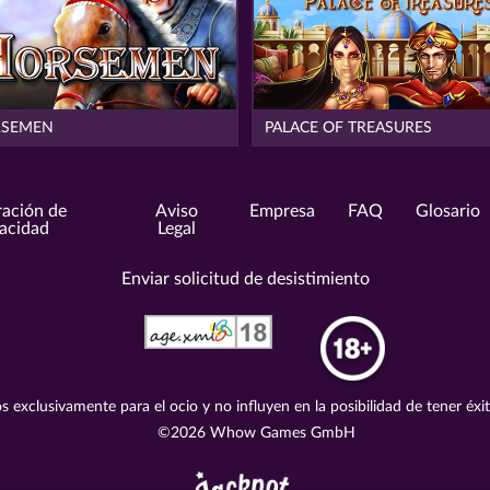
SEMEN
PALACE OF TREASURES
ración de
Aviso
Empresa
FAQ
Glosario
vacidad
Legal
Enviar solicitud de desistimiento
s exclusivamente para el ocio y no influyen en la posibilidad de tener éxi
©2026 Whow Games GmbH