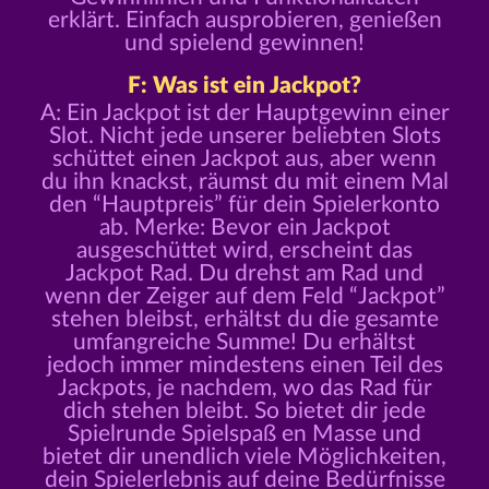
erklärt. Einfach ausprobieren, genießen
und spielend gewinnen!
F: Was ist ein Jackpot?
A: Ein Jackpot ist der Hauptgewinn einer
Slot. Nicht jede unserer beliebten Slots
schüttet einen Jackpot aus, aber wenn
du ihn knackst, räumst du mit einem Mal
den “Hauptpreis” für dein Spielerkonto
ab. Merke: Bevor ein Jackpot
ausgeschüttet wird, erscheint das
Jackpot Rad. Du drehst am Rad und
wenn der Zeiger auf dem Feld “Jackpot”
stehen bleibst, erhältst du die gesamte
umfangreiche Summe! Du erhältst
jedoch immer mindestens einen Teil des
Jackpots, je nachdem, wo das Rad für
dich stehen bleibt. So bietet dir jede
Spielrunde Spielspaß en Masse und
bietet dir unendlich viele Möglichkeiten,
dein Spielerlebnis auf deine Bedürfnisse