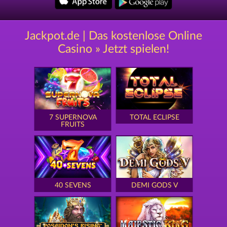
Jackpot.de | Das kostenlose Online
Casino » Jetzt spielen!
7 SUPERNOVA
TOTAL ECLIPSE
FRUITS
40 SEVENS
DEMI GODS V