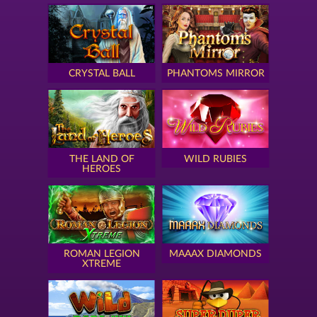
CRYSTAL BALL
PHANTOMS MIRROR
THE LAND OF
WILD RUBIES
HEROES
ROMAN LEGION
MAAAX DIAMONDS
XTREME