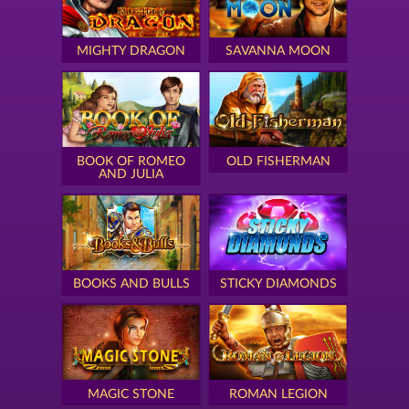
MIGHTY DRAGON
SAVANNA MOON
BOOK OF ROMEO
OLD FISHERMAN
AND JULIA
BOOKS AND BULLS
STICKY DIAMONDS
MAGIC STONE
ROMAN LEGION