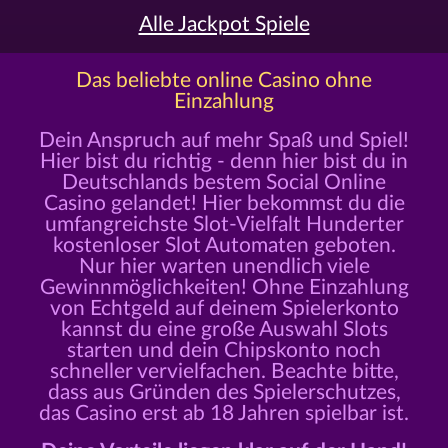
Alle Jackpot Spiele
Das beliebte online Casino ohne
Einzahlung
Dein Anspruch auf mehr Spaß und Spiel!
Hier bist du richtig - denn hier bist du in
Deutschlands bestem Social Online
Casino gelandet! Hier bekommst du die
umfangreichste Slot-Vielfalt Hunderter
kostenloser Slot Automaten geboten.
Nur hier warten unendlich viele
Gewinnmöglichkeiten! Ohne Einzahlung
von Echtgeld auf deinem Spielerkonto
kannst du eine große Auswahl Slots
starten und dein Chipskonto noch
schneller vervielfachen. Beachte bitte,
dass aus Gründen des Spielerschutzes,
das Casino erst ab 18 Jahren spielbar ist.