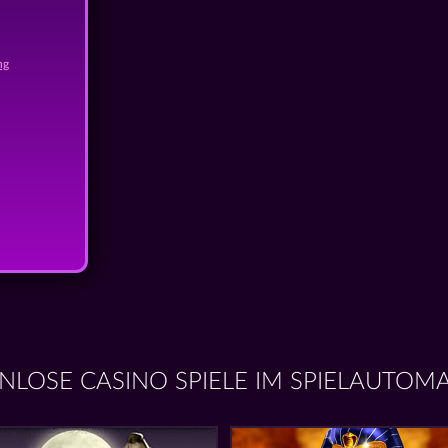
ng
ENLOSE CASINO SPIELE IM SPIELAUTOM