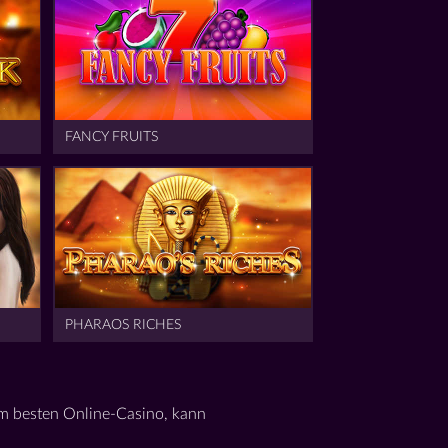
FANCY FRUITS
PHARAOS RICHES
 im besten Online-Casino, kann