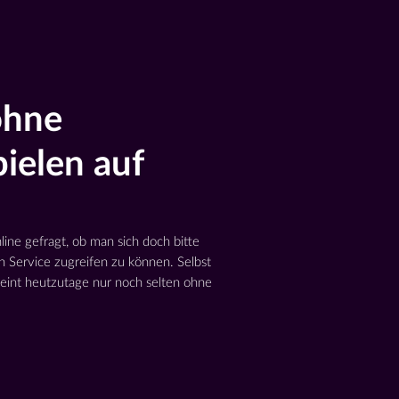
ohne
pielen auf
line gefragt, ob man sich doch bitte
n Service zugreifen zu können. Selbst
heint heutzutage nur noch selten ohne