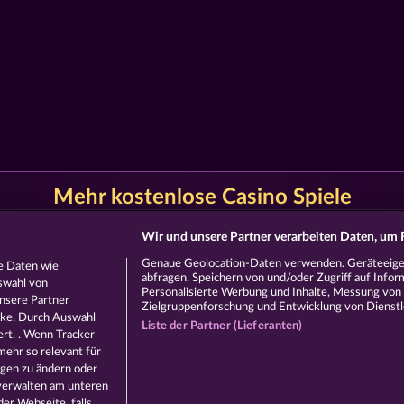
Mehr kostenlose Casino Spiele
winnt Spiele
Android Spiele
Apple Spiele
Automatenspiele
Be
Wir und unsere Partner verarbeiten Daten, um F
Bestes Online Casino
Black Jack Spiele
Bonus ohne Einzahlung C
Genaue Geolocation-Daten verwenden. Geräteeigens
e Daten wie
abfragen. Speichern von und/oder Zugriff auf Infor
swahl von
sino Spiele
Free Spins ohne Einzahlung
Freie Spiele
Freispiele o
Personalisierte Werbung und Inhalte, Messung von
unsere Partner
Zielgruppenforschung und Entwicklung von Dienstl
lung
Freispiele ohne Einzahlung Casino
Gewinn Spiele
Glücksrad
cke. Durch Auswahl
Liste der Partner (Lieferanten)
ücksspiele
Gratis Casino
Handy Spiele
Internet Spiele
iOS Spi
ert. . Wenn Tracker
hr so ​​relevant für
Spiele
Kneipen Spiele
Kostenlose Spiele
Live Casino
Merkur S
ngen zu ändern oder
osit Online Casino
Online Casino mit Bonus
Online Casino mit Fre
 verwalten am unteren
er Webseite, falls