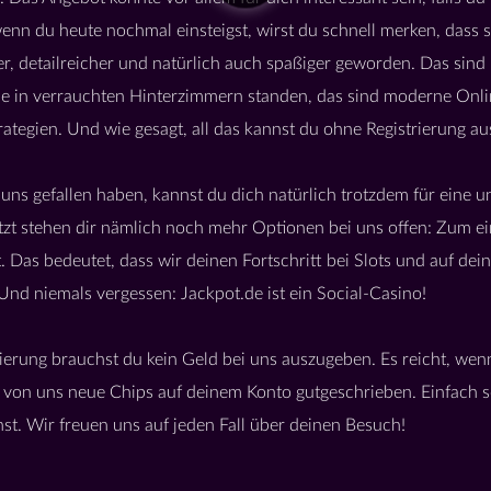
nn du heute nochmal einsteigst, wirst du schnell merken, dass si
sser, detailreicher und natürlich auch spaßiger geworden. Das sind
e in verrauchten Hinterzimmern standen, das sind moderne Online
tegien. Und wie gesagt, all das kannst du ohne Registrierung au
i uns gefallen haben, kannst du dich natürlich trotzdem für eine u
zt stehen dir nämlich noch mehr Optionen bei uns offen: Zum einen
. Das bedeutet, dass wir deinen Fortschritt bei Slots und auf de
Und niemals vergessen: Jackpot.de ist ein Social-Casino!
rierung brauchst du kein Geld bei uns auszugeben. Es reicht, wen
von uns neue Chips auf deinem Konto gutgeschrieben. Einfach
st. Wir freuen uns auf jeden Fall über deinen Besuch!