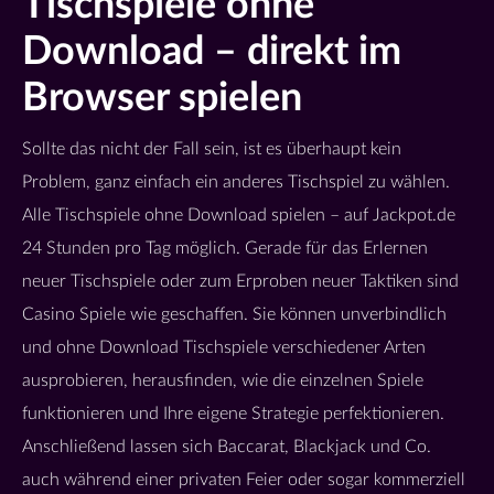
Tischspiele ohne
Download – direkt im
Browser spielen
Sollte das nicht der Fall sein, ist es überhaupt kein
Problem, ganz einfach ein anderes Tischspiel zu wählen.
Alle Tischspiele ohne Download spielen – auf Jackpot.de
24 Stunden pro Tag möglich. Gerade für das Erlernen
neuer Tischspiele oder zum Erproben neuer Taktiken sind
Casino Spiele wie geschaffen. Sie können unverbindlich
und ohne Download Tischspiele verschiedener Arten
ausprobieren, herausfinden, wie die einzelnen Spiele
funktionieren und Ihre eigene Strategie perfektionieren.
Anschließend lassen sich Baccarat, Blackjack und Co.
auch während einer privaten Feier oder sogar kommerziell