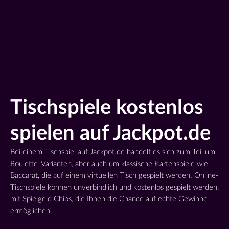
Tischspiele kostenlos
spielen auf Jackpot.de
Bei einem Tischspiel auf Jackpot.de handelt es sich zum Teil um
Roulette-Varianten, aber auch um klassische Kartenspiele wie
Baccarat, die auf einem virtuellen Tisch gespielt werden. Online-
Tischspiele können unverbindlich und kostenlos gespielt werden,
mit Spielgeld Chips, die Ihnen die Chance auf echte Gewinne
ermöglichen.