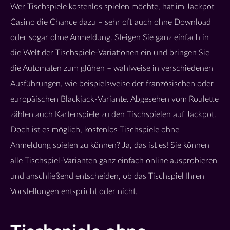
Wer Tischspiele kostenlos spielen möchte, hat im Jackpot
Casino die Chance dazu – sehr oft auch ohne Download
oder sogar ohne Anmeldung. Steigen Sie ganz einfach in
die Welt der Tischspiele-Variationen ein und bringen Sie
die Automaten zum glühen – wahlweise in verschiedenen
Ausführungen, wie beispielsweise der französischen oder
europäischen Blackjack-Variante. Abgesehen vom Roulette
zählen auch Kartenspiele zu den Tischspielen auf Jackpot.
Doch ist es möglich, kostenlos Tischspiele ohne
Anmeldung spielen zu können? Ja, das ist es! Sie können
alle Tischspiel-Varianten ganz einfach online ausprobieren
und anschließend entscheiden, ob das Tischspiel Ihren
Vorstellungen entspricht oder nicht.