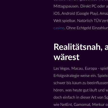
Mittagspausen. Direkt PC oder 
iOS, Android (Google Play), Ama
Welt spielbar. Natürlich TÜV zer
casino
. Ohne Echtgeld Einzahlun
Realitätsnah, 
wärest
Las Vegas, Macau, Europa - spie
Erfolgsstrategie weise ein. Spie
schwer bis kaum zu beeinflussen
hören, was heute gut läuft und 
doch einfach in dieser Art von S
wie NetEnt, Gamomat, Merkur od