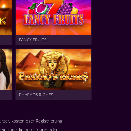
FANCY FRUITS
PHARAOS RICHES
urzer, kostenloser Registrierung
Feiertage, keinen Urlaub oder