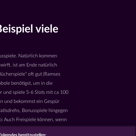
ispiel viele
onusspiele. Natürlich kommen
wirft, ist am Ende natürlich
ücherspiele” oft gut (Ramses
bole benötigst, um in die
 und spiele 5-6 Slots mit ca 100
ran und bekommst ein Gespür
ratisdrehs, Bonusspiele hingegen
pp: Auch Freispiele können, wenn
iele durch Freispiele, die Dich
olgendes bereitzustellen: