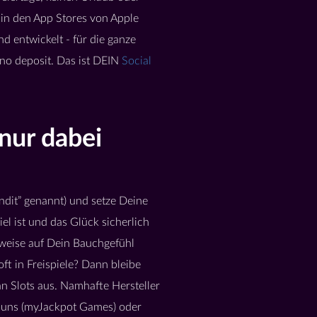
in den App Stores von Apple
 entwickelt - für die ganze
: no deposit. Das ist DEIN
Social
 nur dabei
ndit” genannt) und setze Deine
el ist und das Glück sicherlich
sweise auf Dein Bauchgefühl
t in Freispiele? Dann bleibe
an Slots aus. Namhafte Hersteller
n uns (myJackpot Games) oder