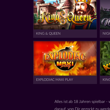
KING & QUEEN
NIG
EXPLODIAC MAXI PLAY
KIN
Alles ist ab 18 Jahren spielbar -
darauf, von Dir gezockt zu werde