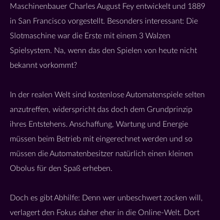
Maschinenbauer Charles August Fey entwickelt und 1889
in San Francisco vorgestellt. Besonders interessant: Die
Slotmaschine war die Erste mit einem 3 Walzen
Spielsystem. Na, wenn das den Spielen von heute nicht
bekannt vorkommt?
In der realen Welt sind kostenlose Automatenspiele selten
anzutreffen, widerspricht das doch dem Grundprinzip
ihres Entstehens. Anschaffung, Wartung und Energie
müssen beim Betrieb mit eingerechnet werden und so
müssen die Automatenbesitzer natürlich einen kleinen
Obolus für den Spaß erheben.
Doch es gibt Abhilfe: Denn wer unbeschwert zocken will,
verlagert den Fokus daher eher in die Online-Welt. Dort