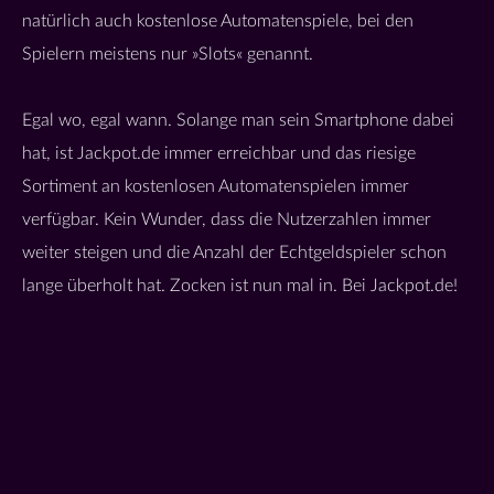
natürlich auch kostenlose Automatenspiele, bei den
Spielern meistens nur »Slots« genannt.
Egal wo, egal wann. Solange man sein Smartphone dabei
hat, ist Jackpot.de immer erreichbar und das riesige
Sortiment an kostenlosen Automatenspielen immer
verfügbar. Kein Wunder, dass die Nutzerzahlen immer
weiter steigen und die Anzahl der Echtgeldspieler schon
lange überholt hat. Zocken ist nun mal in. Bei Jackpot.de!