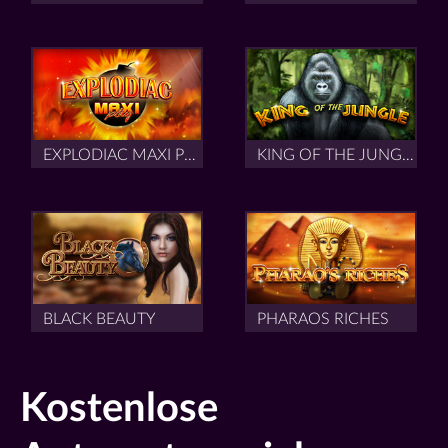
EXPLODIAC MAXI PLAY
KING OF THE JUNGLE
BLACK BEAUTY
PHARAOS RICHES
Kostenlose