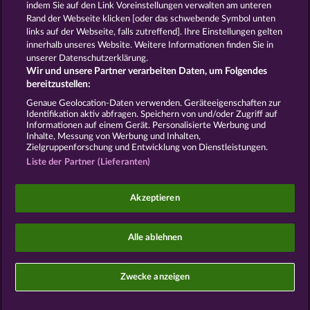
indem Sie auf den Link Voreinstellungen verwalten am unteren
Merkur Spiele
No Deposit Online
Rand der Webseite klicken [oder das schwebende Symbol unten
links auf der Webseite, falls zutreffend]. Ihre Einstellungen gelten
Casino
Online Casino mit Bonus
innerhalb unseres Website. Weitere Informationen finden Sie in
Online Casino mit Freispielen
Online
unserer Datenschutzerklärung.
Wir und unsere Partner verarbeiten Daten, um Folgendes
Casino mit Startguthaben
Online
bereitzustellen:
Casino ohne Anmeldung
Online Casino
Genaue Geolocation-Daten verwenden. Geräteeigenschaften zur
ohne Echtgeld
Online Casino ohne
Identifikation aktiv abfragen. Speichern von und/oder Zugriff auf
Informationen auf einem Gerät. Personalisierte Werbung und
Einzahlung
Online Casino ohne
Inhalte, Messung von Werbung und Inhalten,
Zielgruppenforschung und Entwicklung von Dienstleistungen.
Registrierung
Online Casino kostenlos
Liste der Partner (Lieferanten)
Online Slot Casino
Online Spielcasino
Online Spielhalle
Online Spielothek
Akzeptieren
Retro Spiele
Roulette Spiele
Simulation Spiele
Slot Spiele
Alle ablehnen
Smartphone Spiele
Social Casino
Spielautomat Casino
Spiele für
Zwecke anzeigen
Erwachsene
Spiele für Männer
Spiele
ohne Anmeldung
Tisch Spiele