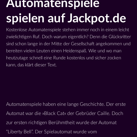
Automatenspiele
spielen auf Jackpot.de
Kostenlose Automatenspiele stehen immer noch in einem leicht
zwielichtigen Ruf. Doch warum eigentlich? Denn die Glücksritter
sind schon lange in der Mitte der Gesellschaft angekommen und
bereiten vielen Leuten einen Heidenspaß. Wie und wo man
heutzutage schnell eine Runde kostenlos und sicher zocken
kann, das klärt dieser Text.
Automatenspiele haben eine lange Geschichte. Der erste
Automat war die »Black Cat« der Gebrüder Caille. Doch
zur ersten richtigen Berühmtheit wurde der Automat
“Liberty Bell”. Der Spielautomat wurde vom