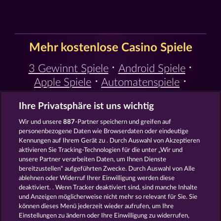
Mehr kostenlose Casino Spiele
3 Gewinnt Spiele
Android Spiele
Apple Spiele
Automatenspiele
Beliebte Spiele
Bestes Online Casino
Ihre Privatsphäre ist uns wichtig
Black Jack Spiele
Bonus ohne
Einzahlung Casino
Casino Spiele
Free
Wir und unsere
887
-Partner speichern und greifen auf
personenbezogene Daten wie Browserdaten oder eindeutige
Spins ohne Einzahlung
Freie Spiele
Kennungen auf Ihrem Gerät zu . Durch Auswahl von Akzeptieren
Freispiele ohne Einzahlung
Freispiele
aktivieren Sie Tracking-Technologien für die unter „Wir und
unsere Partner verarbeiten Daten, um Ihnen Dienste
ohne Einzahlung Casino
Gewinn Spiele
bereitzustellen“ aufgeführten Zwecke. Durch Auswahl von Alle
Glücksrad Spiele
Glücksspiele
Gratis
ablehnen oder Widerruf Ihrer Einwilligung werden diese
deaktiviert. . Wenn Tracker deaktiviert sind, sind manche Inhalte
Casino
Handy Spiele
Internet Spiele
und Anzeigen möglicherweise nicht mehr so ​​relevant für Sie. Sie
iOS Spiele
Karten Spiele
Kneipen
können dieses Menü jederzeit wieder aufrufen, um Ihre
Einstellungen zu ändern oder Ihre Einwilligung zu widerrufen,
Spiele
Kostenlose Spiele
Live Casino