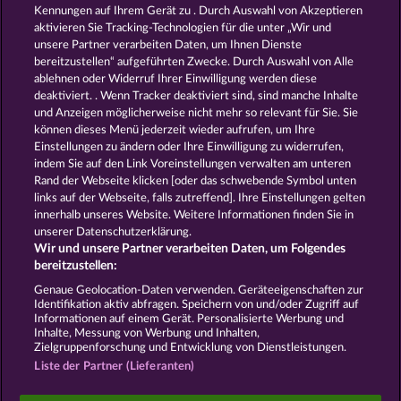
Kennungen auf Ihrem Gerät zu . Durch Auswahl von Akzeptieren
Black Jack Spiele
Bonus ohne
aktivieren Sie Tracking-Technologien für die unter „Wir und
Einzahlung Casino
Casino Spiele
Free
unsere Partner verarbeiten Daten, um Ihnen Dienste
bereitzustellen“ aufgeführten Zwecke. Durch Auswahl von Alle
Spins ohne Einzahlung
Freie Spiele
ablehnen oder Widerruf Ihrer Einwilligung werden diese
Freispiele ohne Einzahlung
Freispiele
deaktiviert. . Wenn Tracker deaktiviert sind, sind manche Inhalte
und Anzeigen möglicherweise nicht mehr so ​​relevant für Sie. Sie
ohne Einzahlung Casino
Gewinn Spiele
können dieses Menü jederzeit wieder aufrufen, um Ihre
Glücksrad Spiele
Glücksspiele
Gratis
Einstellungen zu ändern oder Ihre Einwilligung zu widerrufen,
indem Sie auf den Link Voreinstellungen verwalten am unteren
Casino
Handy Spiele
Internet Spiele
Rand der Webseite klicken [oder das schwebende Symbol unten
iOS Spiele
Karten Spiele
Kneipen
links auf der Webseite, falls zutreffend]. Ihre Einstellungen gelten
innerhalb unseres Website. Weitere Informationen finden Sie in
Spiele
Kostenlose Spiele
Live Casino
unserer Datenschutzerklärung.
Merkur Spiele
No Deposit Online
Wir und unsere Partner verarbeiten Daten, um Folgendes
bereitzustellen:
Casino
Online Casino mit Bonus
Genaue Geolocation-Daten verwenden. Geräteeigenschaften zur
Online Casino mit Freispielen
Online
Identifikation aktiv abfragen. Speichern von und/oder Zugriff auf
Casino mit Startguthaben
Online
Informationen auf einem Gerät. Personalisierte Werbung und
Inhalte, Messung von Werbung und Inhalten,
Casino ohne Anmeldung
Online Casino
Zielgruppenforschung und Entwicklung von Dienstleistungen.
Liste der Partner (Lieferanten)
ohne Echtgeld
Online Casino ohne
Einzahlung
Online Casino ohne