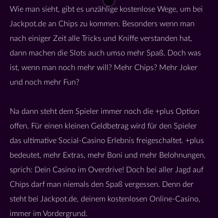
Wie man sieht, gibt es unzählige kostenlose Wege, um bei
Jackpot.de an Chips zu kommen. Besonders wenn man
nach einiger Zeit alle Tricks und Kniffe verstanden hat,
dann machen die Slots auch umso mehr Spaß. Doch was
ist, wenn man noch mehr will? Mehr Chips? Mehr Joker
und noch mehr Fun?
Na dann steht dem Spieler immer noch die +plus Option
offen. Für einen kleinen Geldbetrag wird für den Spieler
das ultimative Social-Casino Erlebnis freigeschaltet. +plus
bedeutet, mehr Extras, mehr Boni und mehr Belohnungen,
sprich: Dein Casino im Overdrive! Doch bei aller Jagd auf
Chips darf man niemals den Spaß vergessen. Denn der
steht bei Jackpot.de, deinem kostenlosen Online-Casino,
immer im Vordergrund.