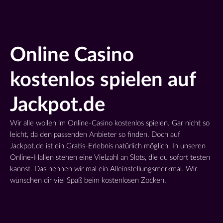
Online Casino
kostenlos spielen auf
Jackpot.de
Wir alle wollen im Online-Casino kostenlos spielen. Gar nicht so
leicht, da den passenden Anbieter so finden. Doch auf
Jackpot.de ist ein Gratis-Erlebnis natürlich möglich. In unseren
Online-Hallen stehen eine Vielzahl an Slots, die du sofort testen
kannst. Das nennen wir mal ein Alleinstellungsmerkmal. Wir
wünschen dir viel Spaß beim kostenlosen Zocken.