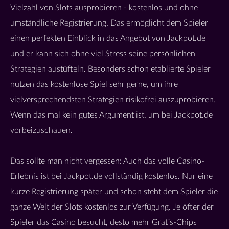
Vielzahl von Slots ausprobieren - kostenlos und ohne
umständliche Registrierung. Das ermöglicht dem Spieler
einen perfekten Einblick in das Angebot von Jackpot.de
und er kann sich ohne viel Stress seine persönlichen
Strategien austüfteln. Besonders schon etablierte Spieler
nutzen das kostenlose Spiel sehr gerne, um ihre
vielversprechendsten Strategien risikofrei auszuprobieren.
Wenn das mal kein gutes Argument ist, um bei Jackpot.de
vorbeizuschauen.
Das sollte man nicht vergessen: Auch das volle Casino-
Erlebnis ist bei Jackpot.de vollständig kostenlos. Nur eine
kurze Registrierung später und schon steht dem Spieler die
ganze Welt der Slots kostenlos zur Verfügung. Je öfter der
Spieler das Casino besucht, desto mehr Gratis-Chips