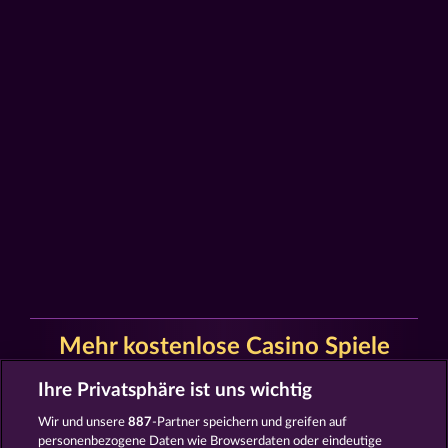
Mehr kostenlose Casino Spiele
3 Gewinnt Spiele
Android Spiele
Ihre Privatsphäre ist uns wichtig
Apple Spiele
Automatenspiele
Wir und unsere
887
-Partner speichern und greifen auf
Beliebte Spiele
Bestes Online Casino
personenbezogene Daten wie Browserdaten oder eindeutige