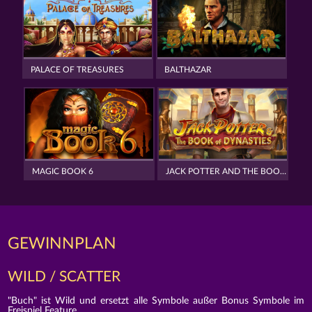
PALACE OF TREASURES
BALTHAZAR
MAGIC BOOK 6
JACK POTTER AND THE BOOK OF DYNASTIES
GEWINNPLAN
WILD / SCATTER
"Buch" ist Wild und ersetzt alle Symbole außer Bonus Symbole im
Freispiel Feature.