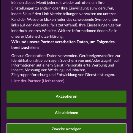
können dieses Menü jederzeit wieder aufrufen, um Ihre
Spiele
Sat1 Spiele
DMAX Spiele
Einstellungen zu ändern oder Ihre Einwilligung zu widerrufen,
VOX Spiele
ProSieben Spiele
indem Sie auf den Link Voreinstellungen verwalten am unteren
Rand der Webseite klicken [oder das schwebende Symbol unten
AGB
Datenschutz
Impressum
links auf der Webseite, falls zutreffend]. Ihre Einstellungen gelten
innerhalb unseres Website. Weitere Informationen finden Sie in
Unternehmensseite
FAQ
Glossar
unserer Datenschutzerklärung.
Wir und unsere Partner verarbeiten Daten, um Folgendes
Affiliate-Programm
Facebook
bereitzustellen:
Genaue Geolocation-Daten verwenden. Geräteeigenschaften zur
Identifikation aktiv abfragen. Speichern von und/oder Zugriff auf
Widerruf einreichen
Informationen auf einem Gerät. Personalisierte Werbung und
Inhalte, Messung von Werbung und Inhalten,
Zielgruppenforschung und Entwicklung von Dienstleistungen.
Liste der Partner (Lieferanten)
Social Casino Spiele dienen der reinen Unterhaltung
Akzeptieren
und haben keinen Einfluss auf mögliche künftige
Erfolge bei Glücksspielen mit Geldeinsatz.
©2026 Whow Games GmbH
Alle ablehnen
Zwecke anzeigen