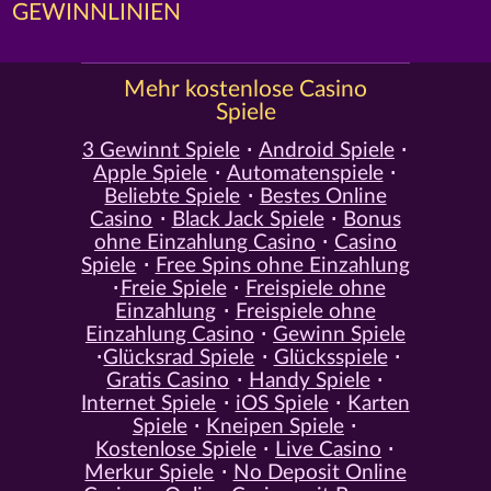
GEWINNLINIEN
Mehr kostenlose Casino
Spiele
3 Gewinnt Spiele
Android Spiele
Apple Spiele
Automatenspiele
Beliebte Spiele
Bestes Online
Casino
Black Jack Spiele
Bonus
ohne Einzahlung Casino
Casino
Spiele
Free Spins ohne Einzahlung
Freie Spiele
Freispiele ohne
Einzahlung
Freispiele ohne
Einzahlung Casino
Gewinn Spiele
Glücksrad Spiele
Glücksspiele
Gratis Casino
Handy Spiele
Internet Spiele
iOS Spiele
Karten
Spiele
Kneipen Spiele
Kostenlose Spiele
Live Casino
Merkur Spiele
No Deposit Online