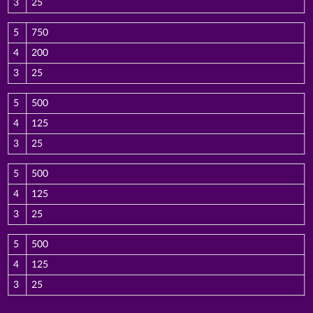
3
25
5
750
4
200
3
25
5
500
4
125
3
25
5
500
4
125
3
25
5
500
4
125
3
25