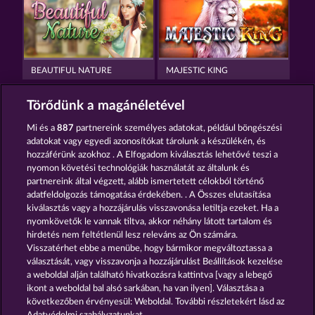
BEAUTIFUL NATURE
MAJESTIC KING
Törődünk a magánéletével
Mi és a
887
partnereink személyes adatokat, például böngészési
adatokat vagy egyedi azonosítókat tárolunk a készülékén, és
hozzáférünk azokhoz . A Elfogadom kiválasztás lehetővé teszi a
nyomon követési technológiák használatát az általunk és
KING OF THE JUNGLE
BLACK BEAUTY
partnereink által végzett, alább ismertetett célokból történő
adatfeldolgozás támogatása érdekében. . A Összes elutasítása
kiválasztás vagy a hozzájárulás visszavonása letiltja ezeket. Ha a
Részvételi feltételek
nyomkövetők le vannak tiltva, akkor néhány látott tartalom és
hirdetés nem feltétlenül lesz releváns az Ön számára.
Visszatérhet ebbe a menübe, hogy bármikor megváltoztassa a
Adatkezelési tájékoztató
Impresszum
választását, vagy visszavonja a hozzájárulást Beállítások kezelése
a weboldal alján található hivatkozásra kattintva [vagy a lebegő
A cég
GYIK
Szójegyzék
ikont a weboldal bal alsó sarkában, ha van ilyen]. Választása a
következőben érvényesül: Weboldal. További részletekért lásd az