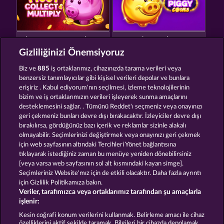
PIGGY COLLECT MULTIPLY
SUPER PIGGY COINS
Gizliliğinizi Önemsiyoruz
Biz ve
885
iş ortaklarımız, cihazınızda tarama verileri veya
benzersiz tanımlayıcılar gibi kişisel verileri depolar ve bunlara
erişiriz . Kabul ediyorum'nın seçilmesi, izleme teknolojilerinin
bizim ve iş ortaklarımızın verileri işleyerek sunma amaçlarını
desteklemesini sağlar. . Tümünü Reddet'ı seçmeniz veya onayınızı
THE GRIFFIN
ROMAN LEGION XTREME
geri çekmeniz bunları devre dışı bırakacaktır. İzleyiciler devre dışı
bırakılırsa, gördüğünüz bazı içerik ve reklamlar sizinle alakalı
olmayabilir. Seçimlerinizi değiştirmek veya onayınızı geri çekmek
için web sayfasının altındaki Tercihleri Yönet bağlantısına
Hüküm ve Koşullar
Gizlilik Beyanı
Künye
tıklayarak istediğiniz zaman bu menüye yeniden dönebilirsiniz
[veya varsa web sayfasının sol alt kısmındaki kayan simge].
Şirket
SSS
Sözlük
Ortaklık programı
Seçimleriniz Website'mız için de etkili olacaktır. Daha fazla ayrıntı
için Gizlilik Politikamıza bakın.
Veriler, tarafımızca veya ortaklarımız tarafından şu amaçlarla
Facebook
işlenir:
İptal talebini gönder
Kesin coğrafi konum verilerini kullanmak. Belirleme amacı ile cihaz
özelliklerini aktif şekilde taramak. Bilgileri bir cihazda depolamak