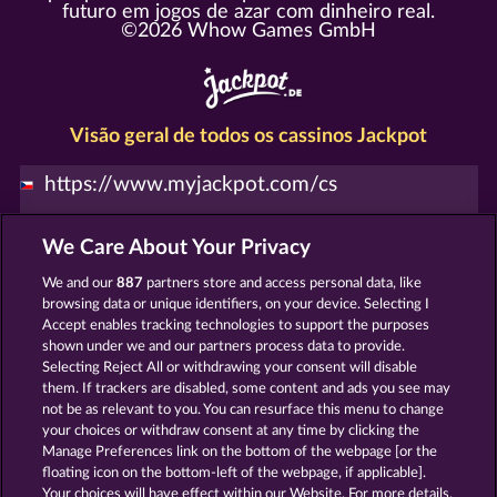
futuro em jogos de azar com dinheiro real.
©2026 Whow Games GmbH
Visão geral de todos os cassinos Jackpot
https://www.myjackpot.com/cs
https://www.myjackpot.dk
We Care About Your Privacy
https://www.jackpot.at
We and our
887
partners store and access personal data, like
https://www.myjackpot.co.uk
browsing data or unique identifiers, on your device. Selecting I
Accept enables tracking technologies to support the purposes
https://www.myjackpot.com/en
shown under we and our partners process data to provide.
Selecting Reject All or withdrawing your consent will disable
https://www.myjackpot.es
them. If trackers are disabled, some content and ads you see may
not be as relevant to you. You can resurface this menu to change
https://www.myjackpot.fr
your choices or withdraw consent at any time by clicking the
Manage Preferences link on the bottom of the webpage [or the
https://www.jackpot.it
floating icon on the bottom-left of the webpage, if applicable].
Your choices will have effect within our Website. For more details,