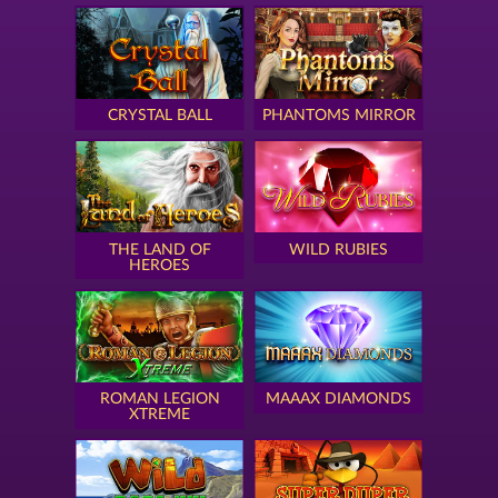
CRYSTAL BALL
PHANTOMS MIRROR
THE LAND OF
WILD RUBIES
HEROES
ROMAN LEGION
MAAAX DIAMONDS
XTREME