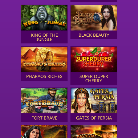
KING OF THE
BLACK BEAUTY
JUNGLE
PHARAOS RICHES
SUPER DUPER
CHERRY
FORT BRAVE
GATES OF PERSIA