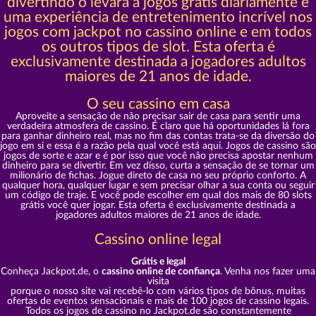
divertindo o levará a jogos grátis diariamente e
uma experiência de entretenimento incrível nos
jogos com jackpot no cassino online e em todos
os outros tipos de slot. Esta oferta é
exclusivamente destinada a jogadores adultos
maiores de 21 anos de idade.
O seu cassino em casa
Aproveite a sensação de não precisar sair de casa para sentir uma
verdadeira atmosfera de cassino. É claro que há oportunidades lá fora
para ganhar dinheiro real, mas no fim das contas trata-se da diversão do
jogo em si e essa é a razão pela qual você está aqui. Jogos de cassino são
jogos de sorte e azar e é por isso que você não precisa apostar nenhum
dinheiro para se divertir. Em vez disso, curta a sensação de se tornar um
milionário de fichas. Jogue direto de casa no seu próprio conforto. A
qualquer hora, qualquer lugar e sem precisar olhar a sua conta ou seguir
um código de traje. E você pode escolher em qual dos mais de 80 slots
grátis você quer jogar. Esta oferta é exclusivamente destinada a
jogadores adultos maiores de 21 anos de idade.
Cassino online legal
Grátis e legal
Conheça Jackpot.de, o
cassino online de confiança
. Venha nos fazer uma
visita
porque o nosso site vai recebê-lo com vários tipos de bônus, muitas
ofertas de eventos sensacionais e mais de 100 jogos de cassino legais.
Todos os jogos de cassino no Jackpot.de são constantemente