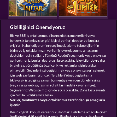
GATES OF ISHTAR
AURA OF JUPITER
Gizliliğinizi Önemsiyoruz
Biz ve
885
iş ortaklarımız, cihazınızda tarama verileri veya
benzersiz tanımlayıcılar gibi kişisel verileri depolar ve bunlara
erişiriz . Kabul ediyorum'nın seçilmesi, izleme teknolojilerinin
bizim ve iş ortaklarımızın verileri işleyerek sunma amaçlarını
desteklemesini sağlar. . Tümünü Reddet'ı seçmeniz veya onayınızı
POSEIDON'S RISING
MEDUSA'S LAIR
geri çekmeniz bunları devre dışı bırakacaktır. İzleyiciler devre dışı
bırakılırsa, gördüğünüz bazı içerik ve reklamlar sizinle alakalı
olmayabilir. Seçimlerinizi değiştirmek veya onayınızı geri çekmek
için web sayfasının altındaki Tercihleri Yönet bağlantısına
Hüküm ve Koşullar
Gizlilik Beyanı
Künye
tıklayarak istediğiniz zaman bu menüye yeniden dönebilirsiniz
[veya varsa web sayfasının sol alt kısmındaki kayan simge].
Şirket
SSS
Sözlük
Ortaklık programı
Seçimleriniz Website'mız için de etkili olacaktır. Daha fazla ayrıntı
için Gizlilik Politikamıza bakın.
Veriler, tarafımızca veya ortaklarımız tarafından şu amaçlarla
Facebook
işlenir:
İptal talebini gönder
Kesin coğrafi konum verilerini kullanmak. Belirleme amacı ile cihaz
özelliklerini aktif şekilde taramak. Bilgileri bir cihazda depolamak