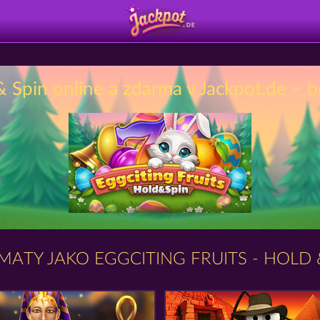
 & Spin online a zdarma v Jackpot.de – 
ATY JAKO EGGCITING FRUITS - HOLD 