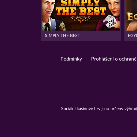
SIMPLY THE BEST
EGY
Podmínky
Prohlášení o ochraně
Sociální kasinové hry jsou určeny výhr