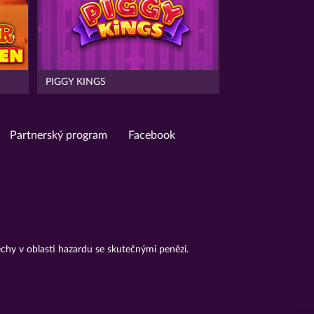
PIGGY KINGS
Partnerský program
Facebook
chy v oblasti hazardu se skutečnými penězi.