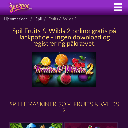
Hjemmesiden
Spil
Fruits & Wilds 2
Spil Fruits & Wilds 2 online gratis på
Jackpot.de - ingen download og
registrering påkrævet!
SPILLEMASKINER SOM FRUITS & WILDS
2