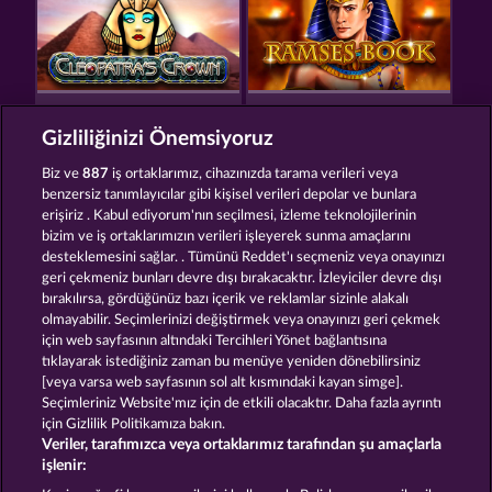
CLEOPATRA'S CROWN
RAMSES BOOK
Gizliliğinizi Önemsiyoruz
Biz ve
887
iş ortaklarımız, cihazınızda tarama verileri veya
benzersiz tanımlayıcılar gibi kişisel verileri depolar ve bunlara
erişiriz . Kabul ediyorum'nın seçilmesi, izleme teknolojilerinin
bizim ve iş ortaklarımızın verileri işleyerek sunma amaçlarını
desteklemesini sağlar. . Tümünü Reddet'ı seçmeniz veya onayınızı
JACK POTTER & THE BOOK OF DYNASTIES 6
LUCKY PHARAOH WILD
geri çekmeniz bunları devre dışı bırakacaktır. İzleyiciler devre dışı
bırakılırsa, gördüğünüz bazı içerik ve reklamlar sizinle alakalı
olmayabilir. Seçimlerinizi değiştirmek veya onayınızı geri çekmek
için web sayfasının altındaki Tercihleri Yönet bağlantısına
Hüküm ve Koşullar
Gizlilik Beyanı
Künye
tıklayarak istediğiniz zaman bu menüye yeniden dönebilirsiniz
[veya varsa web sayfasının sol alt kısmındaki kayan simge].
Şirket
SSS
Sözlük
Ortaklık programı
Seçimleriniz Website'mız için de etkili olacaktır. Daha fazla ayrıntı
için Gizlilik Politikamıza bakın.
Veriler, tarafımızca veya ortaklarımız tarafından şu amaçlarla
Facebook
işlenir: