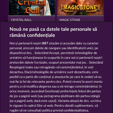
CRYSTAL BALL
MAGIC STONE
Nouă ne pasă ca datele tale personale să
rămână confidențiale
Noi și partenerii noștri
887
stocăm și accesăm date cu caracter
personal, precum datele de navigare sau identificatorii unici, pe
dispozitivul dvs. . Selectând Accept, permiteți tehnologiilor de
VALKYRIES - THE NIBELUNG LEGENDS
PHANTOMS MIRROR
urmărire să funcționeze în scopurile în care noi și partenerii noștri
prelucrăm datele furnizate, scopuri prezentate mai jos. . Selectând
Respingeți toate sau retragându-vă consimțământul, le veți
dezactiva. Dacă tehnologiile de urmărire sunt dezactivate, este
Termeni și condiții
posibil ca o parte din conținut și anunțurile pe care le vedeți să nu
mai fie la fel de relevante pentru dvs. Puteți reveni la acest meniu
Declarație de confidențialitate
pentru a vă modifica alegerea sau a vă retrage consimțământul, în
orice moment, accesând Gestionați preferințele linkul din partea
de jos a paginii web [sau pictograma plutitoare din partea stângă
Asistență tehnică
Firmă
jos a paginii web, dacă este cazul]. Varianta aleasă de dvs. va intra
în vigoare în cadrul Site-ul web. Pentru detalii suplimentare, vă
Întrebări frecvente
Glosar
rugăm să ne consultați politica privind confidențialitatea.