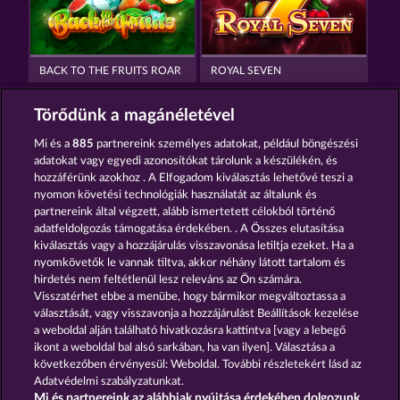
BACK TO THE FRUITS ROAR
ROYAL SEVEN
Törődünk a magánéletével
Mi és a
885
partnereink személyes adatokat, például böngészési
adatokat vagy egyedi azonosítókat tárolunk a készülékén, és
hozzáférünk azokhoz . A Elfogadom kiválasztás lehetővé teszi a
nyomon követési technológiák használatát az általunk és
MALLORCA WILDS
7 SUPERNOVA FRUITS
partnereink által végzett, alább ismertetett célokból történő
adatfeldolgozás támogatása érdekében. . A Összes elutasítása
kiválasztás vagy a hozzájárulás visszavonása letiltja ezeket. Ha a
Részvételi feltételek
nyomkövetők le vannak tiltva, akkor néhány látott tartalom és
hirdetés nem feltétlenül lesz releváns az Ön számára.
Visszatérhet ebbe a menübe, hogy bármikor megváltoztassa a
Adatkezelési tájékoztató
Impresszum
választását, vagy visszavonja a hozzájárulást Beállítások kezelése
a weboldal alján található hivatkozásra kattintva [vagy a lebegő
A cég
GYIK
Szójegyzék
ikont a weboldal bal alsó sarkában, ha van ilyen]. Választása a
következőben érvényesül: Weboldal. További részletekért lásd az
Adatvédelmi szabályzatunkat.
Partnerprogram
Facebook
Mi és partnereink az alábbiak nyújtása érdekében dolgozunk