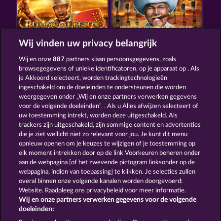
Wij vinden uw privacy belangrijk
ROMAN LEGION
TEXAS TYCOON
Wij en onze
887
partners slaan persoonsgegevens, zoals
browsegegevens of unieke identificatoren, op je apparaat op . Als
je Akkoord selecteert, worden trackingtechnologieën
ingeschakeld om de doeleinden te ondersteunen die worden
weergegeven onder „Wij en onze partners verwerken gegevens
voor de volgende doeleinden”. . Als u Alles afwijzen selecteert of
uw toestemming intrekt, worden deze uitgeschakeld. Als
DEAD LEGION
FORT BRAVE
trackers zijn uitgeschakeld, zijn sommige content en advertenties
die je ziet wellicht niet zo relevant voor jou. Je kunt dit menu
opnieuw openen om je keuzes te wijzigen of je toestemming op
elk moment intrekken door op de link Voorkeuren beheren onder
Algemene voorwaarden
Privacyverklaring
aan de webpagina [of het zwevende pictogram linksonder op de
webpagina, indien van toepassing] te klikken. Je selecties zullen
Colofon
Bedrijf
FAQ
Woordenlijst
overal binnen onze volgende kanalen worden doorgevoerd:
Website. Raadpleeg ons privacybeleid voor meer informatie.
Wij en onze partners verwerken gegevens voor de volgende
Partnerprogramma
Facebook
doeleinden: