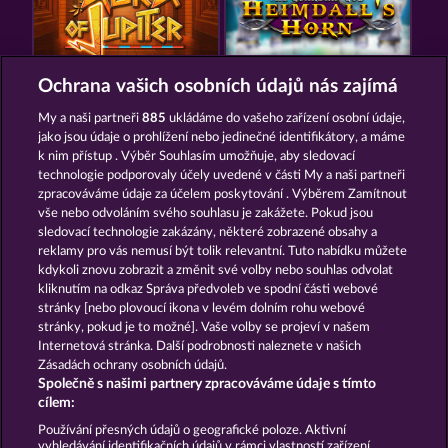
AURA OF JUPITER
THE GUARDIAN GOD: HEIMDALL'S HORN
Ochrana vašich osobních údajů nás zajímá
My a naši partneři
885
ukládáme do vašeho zařízení osobní údaje,
jako jsou údaje o prohlížení nebo jedinečné identifikátory, a máme
k nim přístup . Výběr Souhlasím umožňuje, aby sledovací
technologie podporovaly účely uvedené v části My a naši partneři
zpracováváme údaje za účelem poskytování . Výběrem Zamítnout
vše nebo odvoláním svého souhlasu je zakážete. Pokud jsou
GATES OF ISHTAR
MEDUSA'S LAIR
sledovací technologie zakázány, některé zobrazené obsahy a
reklamy pro vás nemusí být tolik relevantní. Tuto nabídku můžete
kdykoli znovu zobrazit a změnit své volby nebo souhlas odvolat
kliknutím na odkaz Správa předvoleb ve spodní části webové
Podmínky
Prohlášení o ochraně údajů
stránky [nebo plovoucí ikona v levém dolním rohu webové
stránky, pokud je to možné]. Vaše volby se projeví v našem
Kontakt
Společnost
Časté dotazy
Internetová stránka. Další podrobnosti naleznete v našich
Zásadách ochrany osobních údajů.
Společně s našimi partnery zpracováváme údaje s tímto
Glosář
Partnerský program
Facebook
cílem:
Podat Žádost o Odstoupení
Používání přesných údajů o geografické poloze. Aktivní
vyhledávání identifikačních údajů v rámci vlastností zařízení.