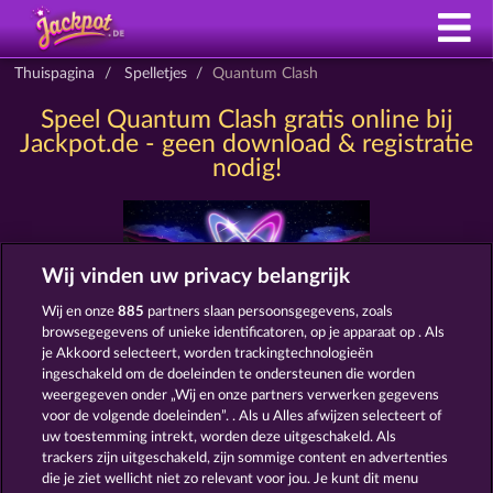
Thuispagina
Spelletjes
Quantum Clash
Speel Quantum Clash gratis online bij
Jackpot.de - geen download & registratie
nodig!
Wij vinden uw privacy belangrijk
Wij en onze
885
partners slaan persoonsgegevens, zoals
browsegegevens of unieke identificatoren, op je apparaat op . Als
je Akkoord selecteert, worden trackingtechnologieën
ingeschakeld om de doeleinden te ondersteunen die worden
Algemene voorwaarden
Privacyverklaring
weergegeven onder „Wij en onze partners verwerken gegevens
voor de volgende doeleinden”. . Als u Alles afwijzen selecteert of
Colofon
Bedrijf
FAQ
Woordenlijst
uw toestemming intrekt, worden deze uitgeschakeld. Als
trackers zijn uitgeschakeld, zijn sommige content en advertenties
Partnerprogramma
Facebook
die je ziet wellicht niet zo relevant voor jou. Je kunt dit menu