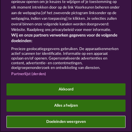
opnieuw openen om je keuzes te wijzigen of je toestemming op
elk moment intrekken door op de link Voorkeuren beheren onder
Terugbetalingsverzoek indienen
aan de webpagina [of het zwevende pictogram linksonder op de
webpagina, indien van toepassing] te klikken. Je selecties zullen
overal binnen onze volgende kanalen worden doorgevoerd:
Website. Raadpleeg ons privacybeleid voor meer informatie.
Wij en onze partners verwerken gegevens voor de volgende
doeleinden:
Sociale casino games zijn enkel bedoeld voor
entertainment en hebben absoluut geen enkele
Precieze geolocatiegegevens gebruiken. De apparaatkenmerken
actief scannen ter identificatie. Informatie op een apparaat
invloed op mogelijk toekomstig succes in het
opslaan en/of openen. Gepersonaliseerde advertenties en
gokken met echt geld.
content, advertentie- en contentmetingen,
©2026 Whow Games GmbH
doelgroepenonderzoek en ontwikkeling van diensten.
Partnerlijst (derden)
Akkoord
Alles afwijzen
Doeleinden weergeven