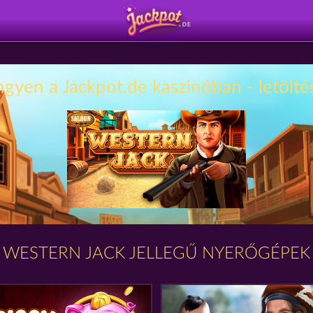
ngyen a Jackpot.de kaszinóban - letöltés 
WESTERN JACK JELLEGŰ NYERŐGÉPEK