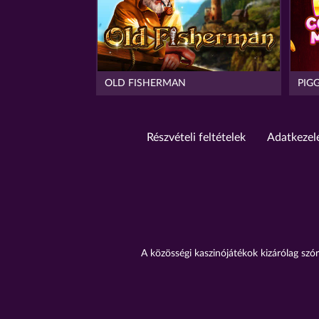
OLD FISHERMAN
PIG
Részvételi feltételek
Adatkezelé
A közösségi kaszinójátékok kizárólag szór