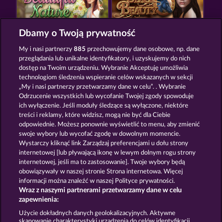
Dbamy o Twoją prywatność
BEAUTIFUL NATURE
BLACK BEAUTY
My i nasi partnerzy
885
przechowujemy dane osobowe, np. dane
przeglądania lub unikalne identyfikatory, i uzyskujemy do nich
dostęp na Twoim urządzeniu. Wybranie Akceptuję umożliwia
technologiom śledzenia wspieranie celów wskazanych w sekcji
„My i nasi partnerzy przetwarzamy dane w celu”. . Wybranie
Odrzucenie wszystkich lub wycofanie Twojej zgody spowoduje
ich wyłączenie. Jeśli moduły śledzące są wyłączone, niektóre
SAVANNA MOON
CUTIE CAT
treści i reklamy, które widzisz, mogą nie być dla Ciebie
odpowiednie. Możesz ponownie wyświetlić to menu, aby zmienić
swoje wybory lub wycofać zgodę w dowolnym momencie.
Wystarczy kliknąć link Zarządzaj preferencjami u dołu strony
Zasady i warunki
Polityka prywatności
internetowej [lub pływającą ikonę w lewym dolnym rogu strony
internetowej, jeśli ma to zastosowanie]. Twoje wybory będą
Nota prawna
Firma
FAQ
Słownik
obowiązywały w naszej stronie Strona internetowa. Więcej
informacji można znaleźć w naszej Polityce prywatności.
Wraz z naszymi partnerami przetwarzamy dane w celu
Program partnerski
Facebook
zapewnienia:
Prześlij wniosek o wypłatę
Użycie dokładnych danych geolokalizacyjnych. Aktywne
skanowanie charakterystyki urządzenia do celów identyfikacji.