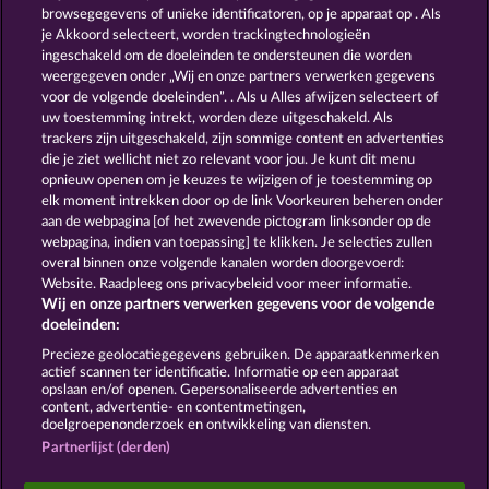
browsegegevens of unieke identificatoren, op je apparaat op . Als
je Akkoord selecteert, worden trackingtechnologieën
ingeschakeld om de doeleinden te ondersteunen die worden
weergegeven onder „Wij en onze partners verwerken gegevens
40 SEVENS
DEMI GODS V
voor de volgende doeleinden”. . Als u Alles afwijzen selecteert of
uw toestemming intrekt, worden deze uitgeschakeld. Als
trackers zijn uitgeschakeld, zijn sommige content en advertenties
die je ziet wellicht niet zo relevant voor jou. Je kunt dit menu
opnieuw openen om je keuzes te wijzigen of je toestemming op
elk moment intrekken door op de link Voorkeuren beheren onder
POSEIDON'S RISING
MAJESTIC KING
aan de webpagina [of het zwevende pictogram linksonder op de
webpagina, indien van toepassing] te klikken. Je selecties zullen
overal binnen onze volgende kanalen worden doorgevoerd:
Website. Raadpleeg ons privacybeleid voor meer informatie.
Wij en onze partners verwerken gegevens voor de volgende
doeleinden:
Algemene voorwaarden
Privacyverklaring
Precieze geolocatiegegevens gebruiken. De apparaatkenmerken
actief scannen ter identificatie. Informatie op een apparaat
Colofon
Bedrijf
FAQ
Woordenlijst
opslaan en/of openen. Gepersonaliseerde advertenties en
content, advertentie- en contentmetingen,
doelgroepenonderzoek en ontwikkeling van diensten.
Partnerprogramma
Facebook
Partnerlijst (derden)
Terugbetalingsverzoek indienen