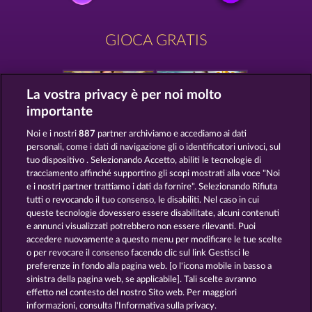
GIOCA GRATIS
La vostra privacy è per noi molto
importante
JACK POTTER AND THE BOOK OF DYNASTIES
KING & QUEEN
Noi e i nostri
887
partner archiviamo e accediamo ai dati
personali, come i dati di navigazione gli o identificatori univoci, sul
tuo dispositivo . Selezionando Accetto, abiliti le tecnologie di
tracciamento affinché supportino gli scopi mostrati alla voce "Noi
e i nostri partner trattiamo i dati da fornire". Selezionando Rifiuta
tutti o revocando il tuo consenso, le disabiliti. Nel caso in cui
NIGHT WOLVES
RAMSES BOOK
queste tecnologie dovessero essere disabilitate, alcuni contenuti
e annunci visualizzati potrebbero non essere rilevanti. Puoi
accedere nuovamente a questo menu per modificare le tue scelte
o per revocare il consenso facendo clic sul link Gestisci le
preferenze in fondo alla pagina web. [o l'icona mobile in basso a
sinistra della pagina web, se applicabile]. Tali scelte avranno
Termini e condizioni
effetto nel contesto del nostro Sito web. Per maggiori
informazioni, consulta l'Informativa sulla privacy.