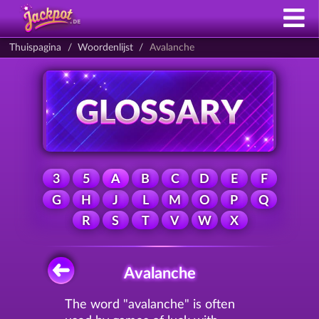
Thuispagina
Woordenlijst
Avalanche
3
5
A
B
C
D
E
F
G
H
J
L
M
O
P
Q
R
S
T
V
W
X
Avalanche
The word "avalanche" is often