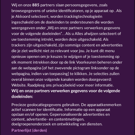
Wij en onze
885
partners slaan persoonsgegevens, zoals
browsegegevens of unieke identificatoren, op je apparaat op . Als
je Akkoord selecteert, worden trackingtechnologieën
ingeschakeld om de doeleinden te ondersteunen die worden
weergegeven onder „Wij en onze partners verwerken gegevens
NIGHT WOLVES
RAMSES BOOK
voor de volgende doeleinden”. . Als u Alles afwijzen selecteert of
uw toestemming intrekt, worden deze uitgeschakeld. Als
trackers zijn uitgeschakeld, zijn sommige content en advertenties
die je ziet wellicht niet zo relevant voor jou. Je kunt dit menu
opnieuw openen om je keuzes te wijzigen of je toestemming op
elk moment intrekken door op de link Voorkeuren beheren onder
FANCY FRUITS
EXPLODIAC MAXI PLAY
aan de webpagina [of het zwevende pictogram linksonder op de
webpagina, indien van toepassing] te klikken. Je selecties zullen
overal binnen onze volgende kanalen worden doorgevoerd:
Website. Raadpleeg ons privacybeleid voor meer informatie.
Wij en onze partners verwerken gegevens voor de volgende
doeleinden:
Algemene voorwaarden
Privacyverklaring
Precieze geolocatiegegevens gebruiken. De apparaatkenmerken
actief scannen ter identificatie. Informatie op een apparaat
Colofon
Bedrijf
FAQ
Woordenlijst
opslaan en/of openen. Gepersonaliseerde advertenties en
content, advertentie- en contentmetingen,
doelgroepenonderzoek en ontwikkeling van diensten.
Partnerprogramma
Facebook
Partnerlijst (derden)