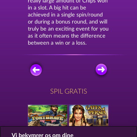
really large amount of Chips won
in a slot. A big hit can be
achieved in a single spin/round
or during a bonus round, and will
truly be an exciting event for you
as it often means the difference
between a win or a loss.
SPIL GRATIS
FORT BRAVE
GATES OF PERSIA
Vi bekymrer os om dine