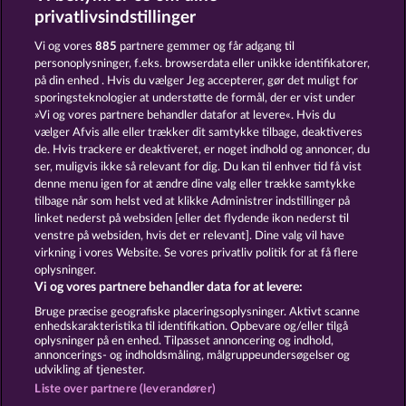
privatlivsindstillinger
Vi og vores
885
partnere gemmer og får adgang til
personoplysninger, f.eks. browserdata eller unikke identifikatorer,
på din enhed . Hvis du vælger Jeg accepterer, gør det muligt for
MIGHTY DRAGON
SAVANNA MOON
sporingsteknologier at understøtte de formål, der er vist under
»Vi og vores partnere behandler datafor at levere«. Hvis du
vælger Afvis alle eller trækker dit samtykke tilbage, deaktiveres
de. Hvis trackere er deaktiveret, er noget indhold og annoncer, du
ser, muligvis ikke så relevant for dig. Du kan til enhver tid få vist
denne menu igen for at ændre dine valg eller trække samtykke
Vilkår og betingelser
Datasikkerhed
tilbage når som helst ved at klikke Administrer indstillinger på
linket nederst på websiden [eller det flydende ikon nederst til
Kontakt
Virksomhed
FAQ
Ordliste
venstre på websiden, hvis det er relevant]. Dine valg vil have
virkning i vores Website. Se vores privatliv politik for at få flere
oplysninger.
Tilsluttet program
Facebook
Vi og vores partnere behandler data for at levere:
Indsend anmodning om tilbagetrækning
Bruge præcise geografiske placeringsoplysninger. Aktivt scanne
enhedskarakteristika til identifikation. Opbevare og/eller tilgå
oplysninger på en enhed. Tilpasset annoncering og indhold,
annoncerings- og indholdsmåling, målgruppeundersøgelser og
udvikling af tjenester.
Liste over partnere (leverandører)