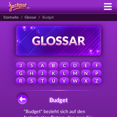
Startseite
Glossar
Budget
3
5
A
B
C
D
E
F
G
H
J
K
L
M
N
P
R
S
T
U
V
W
X
Z
Budget
"Budget" bezieht sich auf den