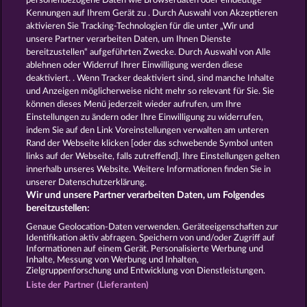
personenbezogene Daten wie Browserdaten oder eindeutige
Kennungen auf Ihrem Gerät zu . Durch Auswahl von Akzeptieren
aktivieren Sie Tracking-Technologien für die unter „Wir und
unsere Partner verarbeiten Daten, um Ihnen Dienste
bereitzustellen“ aufgeführten Zwecke. Durch Auswahl von Alle
ablehnen oder Widerruf Ihrer Einwilligung werden diese
OLD FISHERMAN
BOOKS AND BULLS
deaktiviert. . Wenn Tracker deaktiviert sind, sind manche Inhalte
und Anzeigen möglicherweise nicht mehr so ​​relevant für Sie. Sie
können dieses Menü jederzeit wieder aufrufen, um Ihre
Einstellungen zu ändern oder Ihre Einwilligung zu widerrufen,
indem Sie auf den Link Voreinstellungen verwalten am unteren
Rand der Webseite klicken [oder das schwebende Symbol unten
STICKY DIAMONDS
MAGIC STONE
links auf der Webseite, falls zutreffend]. Ihre Einstellungen gelten
innerhalb unseres Website. Weitere Informationen finden Sie in
unserer Datenschutzerklärung.
Wir und unsere Partner verarbeiten Daten, um Folgendes
bereitzustellen:
AGB
Datenschutz
Impressum
Genaue Geolocation-Daten verwenden. Geräteeigenschaften zur
Identifikation aktiv abfragen. Speichern von und/oder Zugriff auf
Informationen auf einem Gerät. Personalisierte Werbung und
Unternehmensseite
FAQ
Glossar
Inhalte, Messung von Werbung und Inhalten,
Zielgruppenforschung und Entwicklung von Dienstleistungen.
Affiliate-Programm
Facebook
Liste der Partner (Lieferanten)