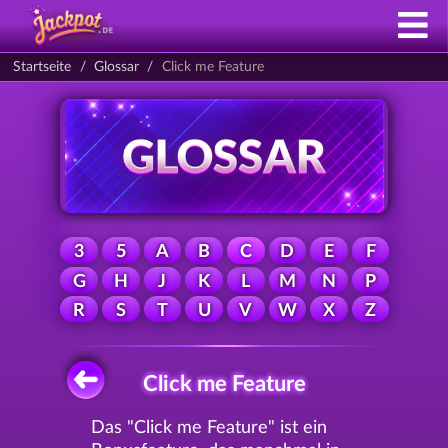
Startseite
Glossar
Click me Feature
3
5
A
B
C
D
E
F
G
H
J
K
L
M
N
P
R
S
T
U
V
W
X
Z
Click me Feature
Das "Click me Feature" ist ein