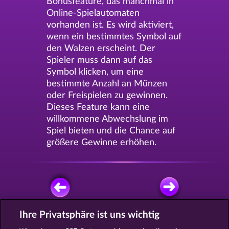
Bonusfeature, das manchmal in
Online-Spielautomaten
vorhanden ist. Es wird aktiviert,
wenn ein bestimmtes Symbol auf
den Walzen erscheint. Der
Spieler muss dann auf das
Symbol klicken, um eine
bestimmte Anzahl an Münzen
oder Freispielen zu gewinnen.
Dieses Feature kann eine
willkommene Abwechslung im
Spiel bieten und die Chance auf
größere Gewinne erhöhen.
Ihre Privatsphäre ist uns wichtig
KOSTENLOS SPIELEN