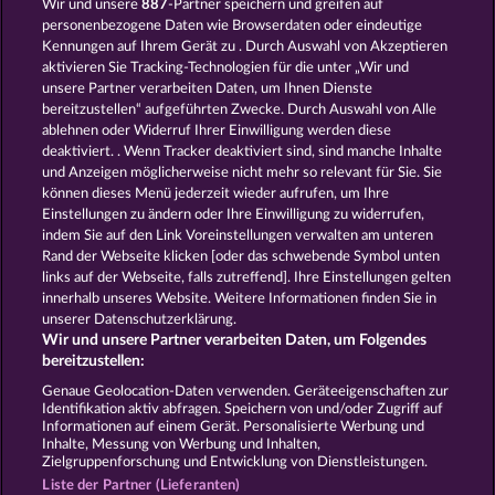
Wir und unsere
887
-Partner speichern und greifen auf
personenbezogene Daten wie Browserdaten oder eindeutige
Kennungen auf Ihrem Gerät zu . Durch Auswahl von Akzeptieren
aktivieren Sie Tracking-Technologien für die unter „Wir und
unsere Partner verarbeiten Daten, um Ihnen Dienste
bereitzustellen“ aufgeführten Zwecke. Durch Auswahl von Alle
ablehnen oder Widerruf Ihrer Einwilligung werden diese
ROMAN LEGION XTREME
MAAAX DIAMONDS
deaktiviert. . Wenn Tracker deaktiviert sind, sind manche Inhalte
und Anzeigen möglicherweise nicht mehr so ​​relevant für Sie. Sie
können dieses Menü jederzeit wieder aufrufen, um Ihre
Einstellungen zu ändern oder Ihre Einwilligung zu widerrufen,
indem Sie auf den Link Voreinstellungen verwalten am unteren
Rand der Webseite klicken [oder das schwebende Symbol unten
WILD RAPA NUI
SUPER DUPER MOORHUHN
links auf der Webseite, falls zutreffend]. Ihre Einstellungen gelten
innerhalb unseres Website. Weitere Informationen finden Sie in
unserer Datenschutzerklärung.
Wir und unsere Partner verarbeiten Daten, um Folgendes
bereitzustellen:
AGB
Datenschutz
Impressum
Genaue Geolocation-Daten verwenden. Geräteeigenschaften zur
Identifikation aktiv abfragen. Speichern von und/oder Zugriff auf
Informationen auf einem Gerät. Personalisierte Werbung und
Unternehmensseite
FAQ
Glossar
Inhalte, Messung von Werbung und Inhalten,
Zielgruppenforschung und Entwicklung von Dienstleistungen.
Affiliate-Programm
Facebook
Liste der Partner (Lieferanten)