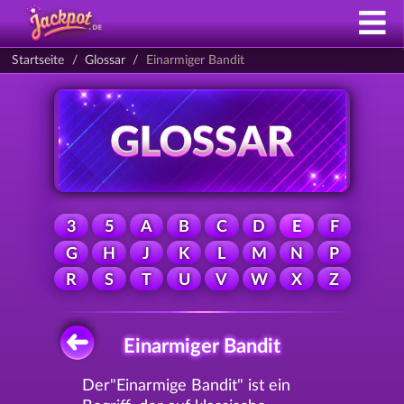
Startseite
Glossar
Einarmiger Bandit
3
5
A
B
C
D
E
F
G
H
J
K
L
M
N
P
R
S
T
U
V
W
X
Z
Einarmiger Bandit
Der"Einarmige Bandit" ist ein