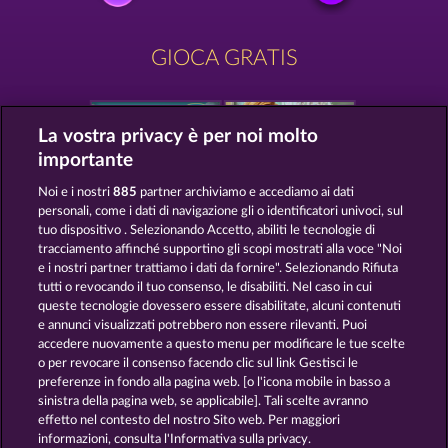
GIOCA GRATIS
La vostra privacy è per noi molto
importante
GOLDEN EI OF MOORHUHN
FOREVER DIAMONDS
Noi e i nostri
885
partner archiviamo e accediamo ai dati
personali, come i dati di navigazione gli o identificatori univoci, sul
tuo dispositivo . Selezionando Accetto, abiliti le tecnologie di
tracciamento affinché supportino gli scopi mostrati alla voce "Noi
e i nostri partner trattiamo i dati da fornire". Selezionando Rifiuta
tutti o revocando il tuo consenso, le disabiliti. Nel caso in cui
DUCK SHOOTER
CUTIE CAT
queste tecnologie dovessero essere disabilitate, alcuni contenuti
e annunci visualizzati potrebbero non essere rilevanti. Puoi
accedere nuovamente a questo menu per modificare le tue scelte
o per revocare il consenso facendo clic sul link Gestisci le
preferenze in fondo alla pagina web. [o l'icona mobile in basso a
sinistra della pagina web, se applicabile]. Tali scelte avranno
Termini e condizioni
effetto nel contesto del nostro Sito web. Per maggiori
informazioni, consulta l'Informativa sulla privacy.