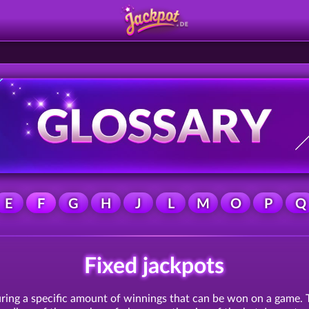
E
F
G
H
J
L
M
O
P
Q
Fixed jackpots
turing a specific amount of winnings that can be won on a game.