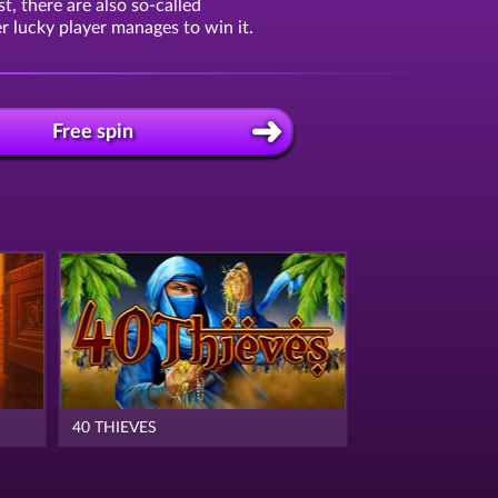
t, there are also so-called
r lucky player manages to win it.
Free spin
40 THIEVES