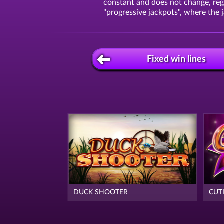
constant and does not change, regar
"progressive jackpots", where the
Fixed win lines
DUCK SHOOTER
CUT