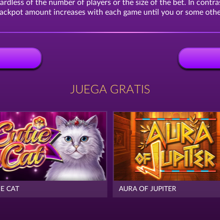
dless of the number of players or the size of the bet. In contras
 jackpot amount increases with each game until you or some othe
JUEGA GRATIS
IE CAT
AURA OF JUPITER