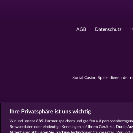
AGB
Datenschutz
I
Social Casino Spiele dienen der r
Ihre Privatsphäre ist uns wichtig
Wir und unsere
885
-Partner speichern und greifen auf personenbezogen
Browserdaten oder eindeutige Kennungen auf Ihrem Gerät zu . Durch Au
Akzeptieren aktivieren Sie Tracking-Technologien für die unter „Wir und 