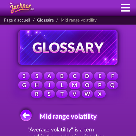
Page d'accueil
Glossaire
Mid range volatility
3
5
A
B
C
D
E
F
G
H
J
L
M
O
P
Q
R
S
T
V
W
X
Mid range volatility
"Average volatility" is a term