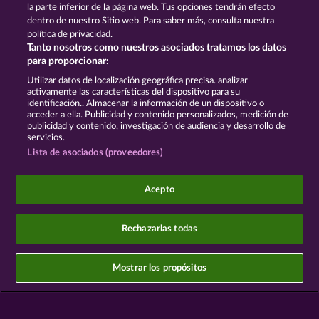
la parte inferior de la página web. Tus opciones tendrán efecto
dentro de nuestro Sitio web. Para saber más, consulta nuestra
política de privacidad.
Términos y condiciones
Tanto nosotros como nuestros asociados tratamos los datos
para proporcionar:
Declaración de privacidad
Aviso Legal
Utilizar datos de localización geográfica precisa. analizar
activamente las características del dispositivo para su
identificación.. Almacenar la información de un dispositivo o
Empresa
FAQ
Glosario
acceder a ella. Publicidad y contenido personalizados, medición de
publicidad y contenido, investigación de audiencia y desarrollo de
servicios.
Programa de afiliados
Facebook
Lista de asociados (proveedores)
Enviar solicitud de desistimiento
Acepto
Rechazarlas todas
Los juegos de casino social están pensados
exclusivamente para el ocio y no influyen en la
Mostrar los propósitos
posibilidad de tener éxito posteriormente en el
juego con dinero real.
©2026 Whow Games GmbH