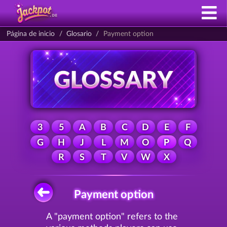
Página de inicio
Glosario
Payment option
3
5
A
B
C
D
E
F
G
H
J
L
M
O
P
Q
R
S
T
V
W
X
Payment option
A "payment option" refers to the