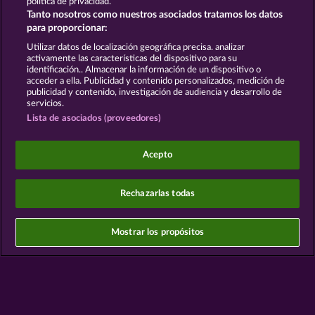
política de privacidad.
Términos y condiciones
Tanto nosotros como nuestros asociados tratamos los datos
para proporcionar:
Declaración de privacidad
Aviso Legal
Utilizar datos de localización geográfica precisa. analizar
activamente las características del dispositivo para su
identificación.. Almacenar la información de un dispositivo o
Empresa
FAQ
Glosario
acceder a ella. Publicidad y contenido personalizados, medición de
publicidad y contenido, investigación de audiencia y desarrollo de
servicios.
Programa de afiliados
Facebook
Lista de asociados (proveedores)
Enviar solicitud de desistimiento
Acepto
Rechazarlas todas
Los juegos de casino social están pensados
exclusivamente para el ocio y no influyen en la
Mostrar los propósitos
posibilidad de tener éxito posteriormente en el
juego con dinero real.
©2026 Whow Games GmbH