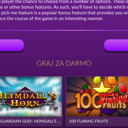
e player the chance to choose from a number of options. These o
ns or other bonus features. As such, you'll have to decide which 
 pick-me feature is a popular bonus feature that provides you wit
ce the course of the game in an interesting manner.
GRAJ ZA DARMO
THE GUARDIAN GOD: HEIMDALL'S HORN
100 FLARING FRUITS