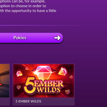
ptions can be, for example,
option to choose in order to
h the opportunity to have a little
Pokies
5 EMBER WILDS