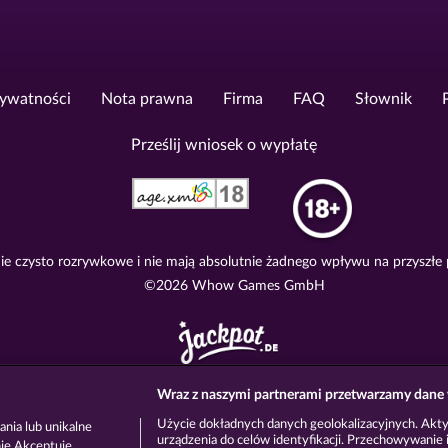
rywatności
Nota prawna
Firma
FAQ
Słownik
Prześlij wniosek o wypłatę
e czysto rozrywkowe i nie mają absolutnie żadnego wpływu na przyszłe
©2026 Whow Games GmbH
Wraz z naszymi partnerami przetwarzamy dane 
Użycie dokładnych danych geolokalizacyjnych. Akt
nia lub unikalne
urządzenia do celów identyfikacji. Przechowywanie i
nie Akceptuję