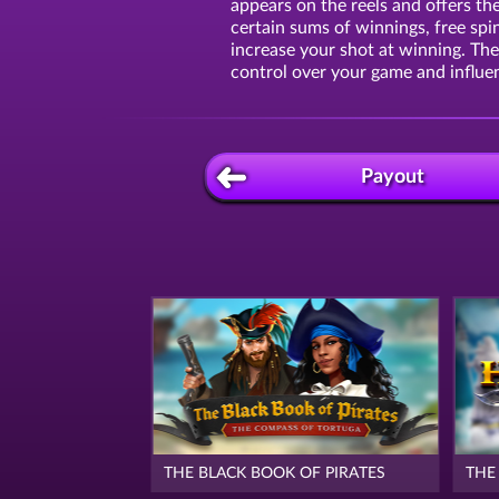
appears on the reels and offers th
certain sums of winnings, free spi
increase your shot at winning. The
control over your game and influen
Payout
THE BLACK BOOK OF PIRATES