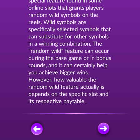
special feature found in some
online slots that grants players
random wild symbols on the
reels. Wild symbols are
specifically selected symbols that
can substitute for other symbols
in a winning combination. The
"random wild" feature can occur
during the base game or in bonus
rounds, and it can certainly help
you achieve bigger wins.
However, how valuable the
random wild feature actually is
depends on the specific slot and
its respective paytable.