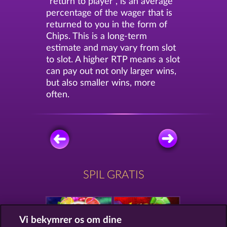
"return to player", is an average
percentage of the wager that is
returned to you in the form of
Chips. This is a long-term
estimate and may vary from slot
to slot. A higher RTP means a slot
can pay out not only larger wins,
but also smaller wins, more
often.
SPIL GRATIS
Vi bekymrer os om dine