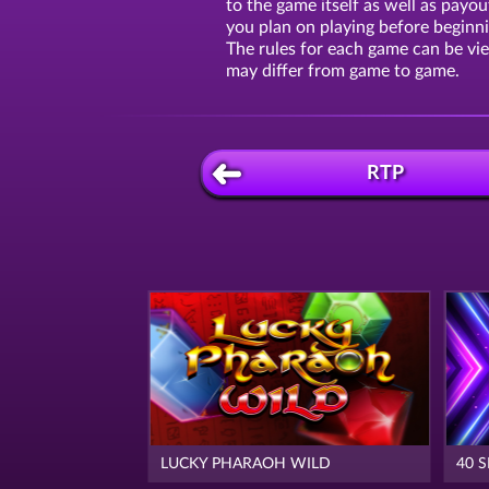
to the game itself as well as payo
you plan on playing before beginni
The rules for each game can be view
may differ from game to game.
RTP
LUCKY PHARAOH WILD
40 