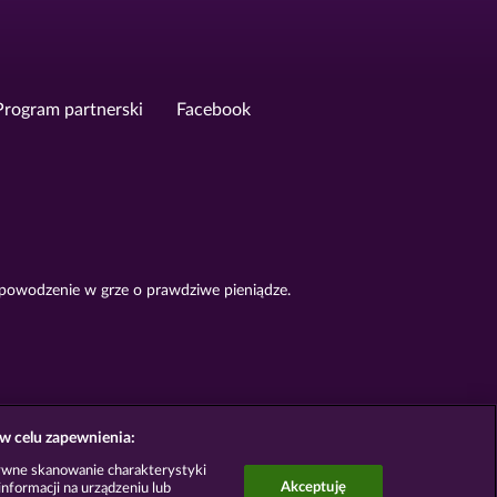
Program partnerski
Facebook
 powodzenie w grze o prawdziwe pieniądze.
w celu zapewnienia:
ywne skanowanie charakterystyki
Akceptuję
nformacji na urządzeniu lub