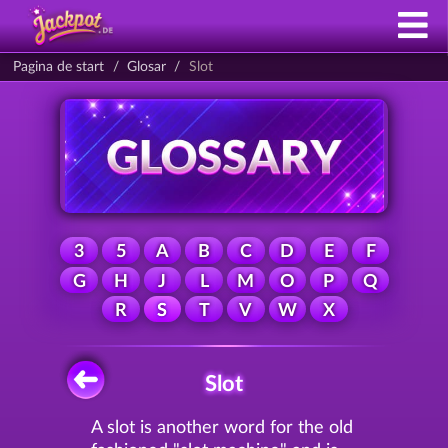
Pagina de start
Glosar
Slot
3
5
A
B
C
D
E
F
G
H
J
L
M
O
P
Q
R
S
T
V
W
X
Slot
A slot is another word for the old