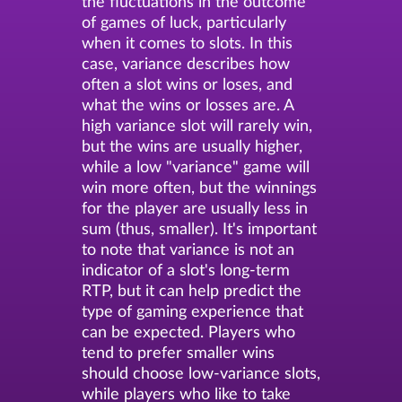
the fluctuations in the outcome
of games of luck, particularly
when it comes to slots. In this
case, variance describes how
often a slot wins or loses, and
what the wins or losses are. A
high variance slot will rarely win,
but the wins are usually higher,
while a low "variance" game will
win more often, but the winnings
for the player are usually less in
sum (thus, smaller). It's important
to note that variance is not an
indicator of a slot's long-term
RTP, but it can help predict the
type of gaming experience that
can be expected. Players who
tend to prefer smaller wins
should choose low-variance slots,
while players who like to take