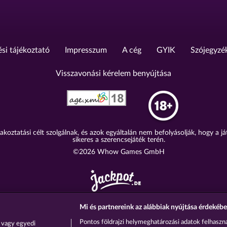
si tájékoztató
Impresszum
A cég
GYIK
Szójegyzé
Visszavonási kérelem benyújtása
akoztatási célt szolgálnak, és azok egyáltalán nem befolyásolják, hogy a j
sikeres a szerencsejáték terén.
©2026 Whow Games GmbH
Mi és partnereink az alábbiak nyújtása érdekébe
Pontos földrajzi helymeghatározási adatok felhaszná
 vagy egyedi