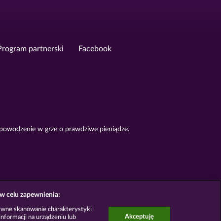
Program partnerski
Facebook
 powodzenie w grze o prawdziwe pieniądze.
w celu zapewnienia:
ywne skanowanie charakterystyki
Akceptuję
nformacji na urządzeniu lub