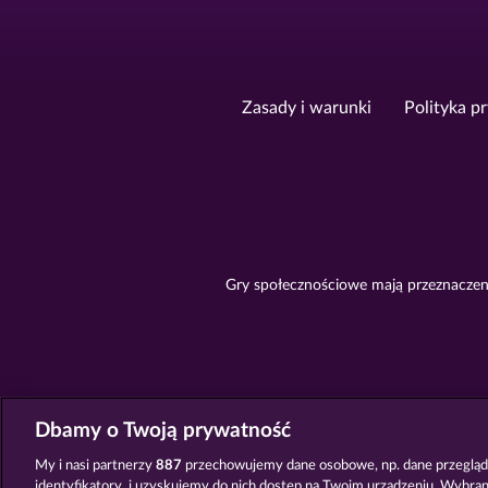
Zasady i warunki
Polityka p
Gry społecznościowe mają przeznaczeni
Dbamy o Twoją prywatność
My i nasi partnerzy
887
przechowujemy dane osobowe, np. dane przegląda
identyfikatory, i uzyskujemy do nich dostęp na Twoim urządzeniu. Wybra