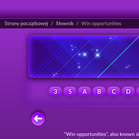
Strony początkowej
Słownik
Win opportunities
3
5
A
B
C
D
"Win opportunities", also known si