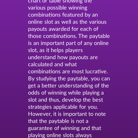
chart or table showing the
various possible winning
combinations featured by an
online slot as well as the various
payouts awarded for each of
those combinations. The paytable
is an important part of any online
slot, as it helps players
understand how payouts are
calculated and what
combinations are most lucrative.
By studying the paytable, you can
get a better understanding of the
odds of winning while playing a
slot and thus, develop the best
strategies applicable for you.
However, it is important to note
that the paytable is not a
guarantee of winning and that
playing online slots always