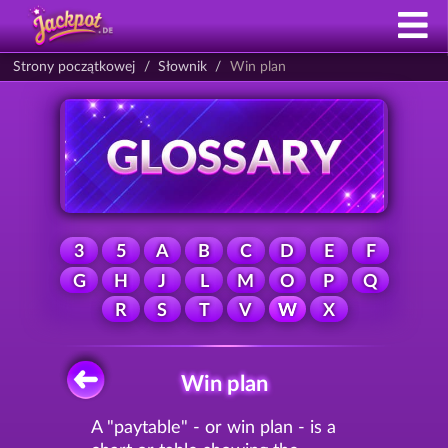
Strony początkowej
Słownik
Win plan
3
5
A
B
C
D
E
F
G
H
J
L
M
O
P
Q
R
S
T
V
W
X
Win plan
A "paytable" - or win plan - is a