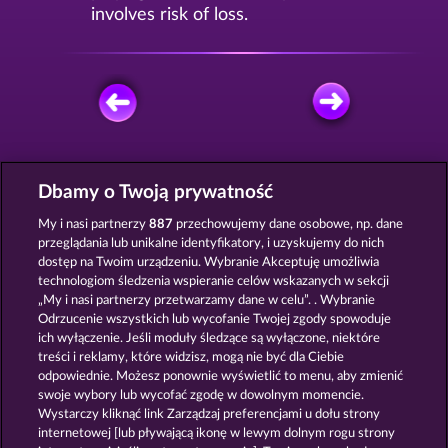
involves risk of loss.
GRAJ ZA DARMO
Dbamy o Twoją prywatność
My i nasi partnerzy
887
przechowujemy dane osobowe, np. dane
przeglądania lub unikalne identyfikatory, i uzyskujemy do nich
dostęp na Twoim urządzeniu. Wybranie Akceptuję umożliwia
technologiom śledzenia wspieranie celów wskazanych w sekcji
„My i nasi partnerzy przetwarzamy dane w celu”. . Wybranie
SUPER DUPER CHERRY
FORT BRAVE
Odrzucenie wszystkich lub wycofanie Twojej zgody spowoduje
ich wyłączenie. Jeśli moduły śledzące są wyłączone, niektóre
treści i reklamy, które widzisz, mogą nie być dla Ciebie
odpowiednie. Możesz ponownie wyświetlić to menu, aby zmienić
swoje wybory lub wycofać zgodę w dowolnym momencie.
Wystarczy kliknąć link Zarządzaj preferencjami u dołu strony
GATES OF PERSIA
MIGHTY DRAGON
internetowej [lub pływającą ikonę w lewym dolnym rogu strony