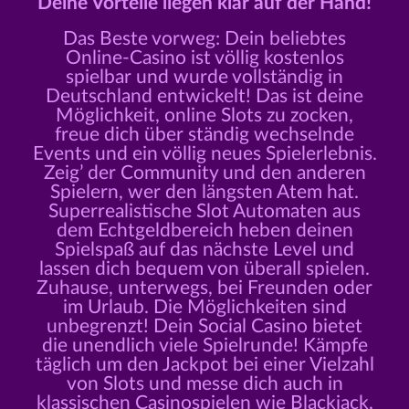
Deine Vorteile liegen klar auf der Hand!
Das Beste vorweg: Dein beliebtes
Online-Casino ist völlig kostenlos
spielbar und wurde vollständig in
Deutschland entwickelt! Das ist deine
Möglichkeit, online Slots zu zocken,
freue dich über ständig wechselnde
Events und ein völlig neues Spielerlebnis.
Zeig’ der Community und den anderen
Spielern, wer den längsten Atem hat.
Superrealistische Slot Automaten aus
dem Echtgeldbereich heben deinen
Spielspaß auf das nächste Level und
lassen dich bequem von überall spielen.
Zuhause, unterwegs, bei Freunden oder
im Urlaub. Die Möglichkeiten sind
unbegrenzt! Dein Social Casino bietet
die unendlich viele Spielrunde! Kämpfe
täglich um den Jackpot bei einer Vielzahl
von Slots und messe dich auch in
klassischen Casinospielen wie Blackjack,