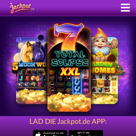
LAD DIE Jackpot.de APP: