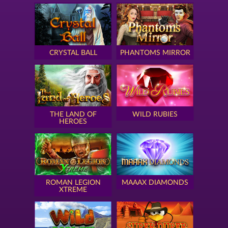
CRYSTAL BALL
PHANTOMS MIRROR
THE LAND OF
WILD RUBIES
HEROES
ROMAN LEGION
MAAAX DIAMONDS
XTREME