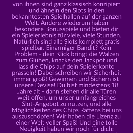
von ihnen sind ganz klassisch konzipiert
und ähneln den Slots in den
bekanntesten Spielhallen auf der ganzen
Welt. Andere wiederum haben
besondere Bonusspiele und bieten dir
ein Spielerlebnis für viele, viele Stunden.
Natürlich sind alle Slots komplett gratis
spielbar. Einarmiger Bandit? Kein
Problem - dein Klick bringt die Walzen
zum Glühen, knacke den Jackpot und
lass die Chips auf dein Spielerkonto
prasseln! Dabei schreiben wir Sicherheit
immer groß! Gewinnen und Sichern ist
unsere Devise! Du bist mindestens 18
Jahre alt - dann stehen dir alle Türen
weit offen, um unser umfangreiches
Slot-Angebot zu nutzen, und alle
Möglichkeiten des Chips Raffens bei uns
auszuschöpfen! Wir haben die Lizenz zu
einer Welt voller Spaß! Und eine tolle
Neuigkeit haben wir noch für dich: