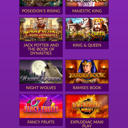
POSEIDON'S RISING
MAJESTIC KING
JACK POTTER AND
KING & QUEEN
THE BOOK OF
DYNASTIES
NIGHT WOLVES
RAMSES BOOK
FANCY FRUITS
EXPLODIAC MAXI
PLAY