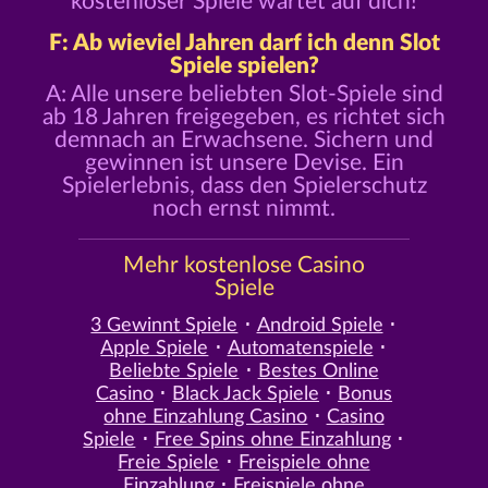
kostenloser Spiele wartet auf dich!
F: Ab wieviel Jahren darf ich denn Slot
Spiele spielen?
A: Alle unsere beliebten Slot-Spiele sind
ab 18 Jahren freigegeben, es richtet sich
demnach an Erwachsene. Sichern und
gewinnen ist unsere Devise. Ein
Spielerlebnis, dass den Spielerschutz
noch ernst nimmt.
Mehr kostenlose Casino
Spiele
3 Gewinnt Spiele
Android Spiele
Apple Spiele
Automatenspiele
Beliebte Spiele
Bestes Online
Casino
Black Jack Spiele
Bonus
ohne Einzahlung Casino
Casino
Spiele
Free Spins ohne Einzahlung
Freie Spiele
Freispiele ohne
Einzahlung
Freispiele ohne