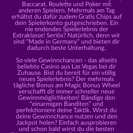
Baccarat, Roulette und Poker mit
anderen Spielern. Mehrmals am Tag
erhältst du dafür zudem Gratis Chips auf
dein Spielerkonto gutgeschrieben. Ein
nie endendes Spielerlebnis der
Extraklasse! Seriös? Natürlich, denn wir
sind “Made in Germany” und bieten dir
dadurch beste Unterhaltung.
So viele Gewinnchancen - das allseits
beliebte Casino aus Las Vegas bei dir
Zuhause. Bist du bereit für ein völlig
neues Spielerlebnis? Der mehrmals
tägliche Bonus am Magic Bonus Wheel
verschafft dir immer schneller neue
Gewinnmöglichkeiten! Bändige den
“einarmigen Banditen” und
perfektioniere deine Taktik. Wirst du
deine Gewinnchance nutzen und den
Jackpot holen? Einfach ausprobieren
und schon bald wirst du die besten