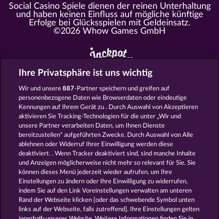
Social Casino Spiele dienen der reinen Unterhaltung
und haben keinen Einfluss auf mögliche künftige
Erfolge bei Glücksspielen mit Geldeinsatz.
©2026 Whow Games GmbH
Ihre Privatsphäre ist uns wichtig
Alle Spielcasinos im Überblick
Wir und unsere
887
-Partner speichern und greifen auf
personenbezogene Daten wie Browserdaten oder eindeutige
https://www.myjackpot.com/cs
Kennungen auf Ihrem Gerät zu . Durch Auswahl von Akzeptieren
https://www.myjackpot.dk
aktivieren Sie Tracking-Technologien für die unter „Wir und
unsere Partner verarbeiten Daten, um Ihnen Dienste
https://www.jackpot.at
bereitzustellen“ aufgeführten Zwecke. Durch Auswahl von Alle
ablehnen oder Widerruf Ihrer Einwilligung werden diese
https://www.myjackpot.co.uk
deaktiviert. . Wenn Tracker deaktiviert sind, sind manche Inhalte
und Anzeigen möglicherweise nicht mehr so ​​relevant für Sie. Sie
https://www.myjackpot.com/en
können dieses Menü jederzeit wieder aufrufen, um Ihre
Einstellungen zu ändern oder Ihre Einwilligung zu widerrufen,
https://www.myjackpot.es
indem Sie auf den Link Voreinstellungen verwalten am unteren
Rand der Webseite klicken [oder das schwebende Symbol unten
https://www.myjackpot.fr
links auf der Webseite, falls zutreffend]. Ihre Einstellungen gelten
innerhalb unseres Website. Weitere Informationen finden Sie in