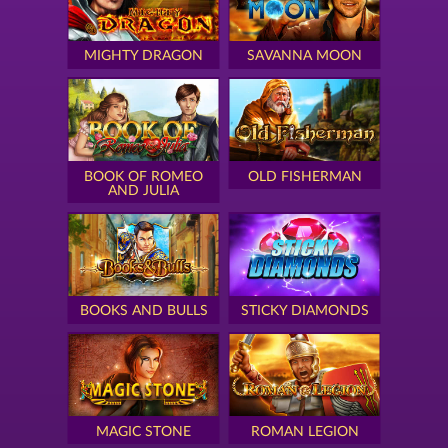
MIGHTY DRAGON
SAVANNA MOON
BOOK OF ROMEO
OLD FISHERMAN
AND JULIA
BOOKS AND BULLS
STICKY DIAMONDS
MAGIC STONE
ROMAN LEGION