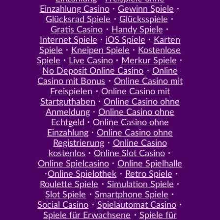
Einzahlung Casino
Gewinn Spiele
Glücksrad Spiele
Glücksspiele
Gratis Casino
Handy Spiele
Internet Spiele
iOS Spiele
Karten
Spiele
Kneipen Spiele
Kostenlose
Spiele
Live Casino
Merkur Spiele
No Deposit Online Casino
Online
Casino mit Bonus
Online Casino mit
Freispielen
Online Casino mit
Startguthaben
Online Casino ohne
Anmeldung
Online Casino ohne
Echtgeld
Online Casino ohne
Einzahlung
Online Casino ohne
Registrierung
Online Casino
kostenlos
Online Slot Casino
Online Spielcasino
Online Spielhalle
Online Spielothek
Retro Spiele
Roulette Spiele
Simulation Spiele
Slot Spiele
Smartphone Spiele
Social Casino
Spielautomat Casino
Spiele für Erwachsene
Spiele für