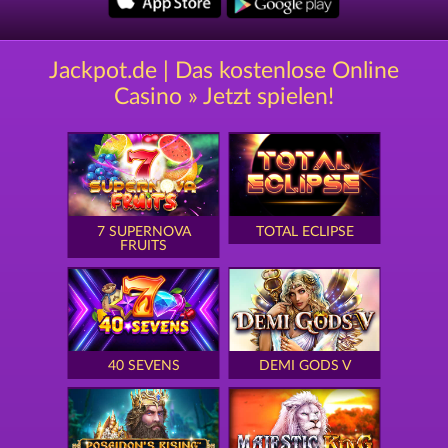
Jackpot.de | Das kostenlose Online
Casino » Jetzt spielen!
7 SUPERNOVA
TOTAL ECLIPSE
FRUITS
40 SEVENS
DEMI GODS V