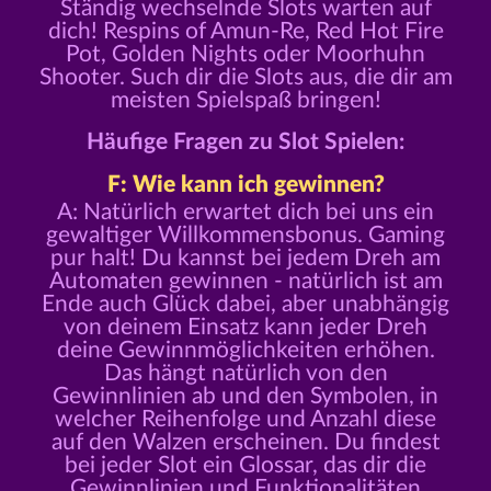
Ständig wechselnde Slots warten auf
dich! Respins of Amun-Re, Red Hot Fire
Pot, Golden Nights oder Moorhuhn
Shooter. Such dir die Slots aus, die dir am
meisten Spielspaß bringen!
Häufige Fragen zu Slot Spielen:
F: Wie kann ich gewinnen?
A: Natürlich erwartet dich bei uns ein
gewaltiger Willkommensbonus. Gaming
pur halt! Du kannst bei jedem Dreh am
Automaten gewinnen - natürlich ist am
Ende auch Glück dabei, aber unabhängig
von deinem Einsatz kann jeder Dreh
deine Gewinnmöglichkeiten erhöhen.
Das hängt natürlich von den
Gewinnlinien ab und den Symbolen, in
welcher Reihenfolge und Anzahl diese
auf den Walzen erscheinen. Du findest
bei jeder Slot ein Glossar, das dir die
Gewinnlinien und Funktionalitäten