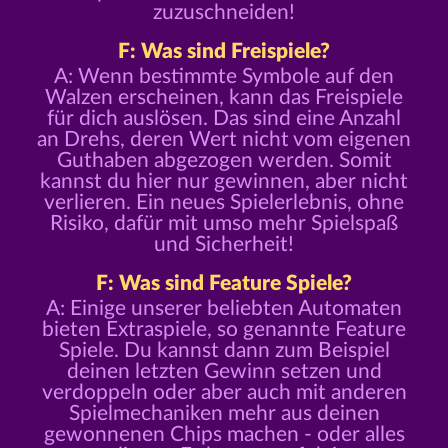
zuzuschneiden!
F: Was sind Freispiele?
A: Wenn bestimmte Symbole auf den
Walzen erscheinen, kann das Freispiele
für dich auslösen. Das sind eine Anzahl
an Drehs, deren Wert nicht vom eigenen
Guthaben abgezogen werden. Somit
kannst du hier nur gewinnen, aber nicht
verlieren. Ein neues Spielerlebnis, ohne
Risiko, dafür mit umso mehr Spielspaß
und Sicherheit!
F: Was sind Feature Spiele?
A: Einige unserer beliebten Automaten
bieten Extraspiele, so genannte Feature
Spiele. Du kannst dann zum Beispiel
deinen letzten Gewinn setzen und
verdoppeln oder aber auch mit anderen
Spielmechaniken mehr aus deinen
gewonnenen Chips machen - oder alles