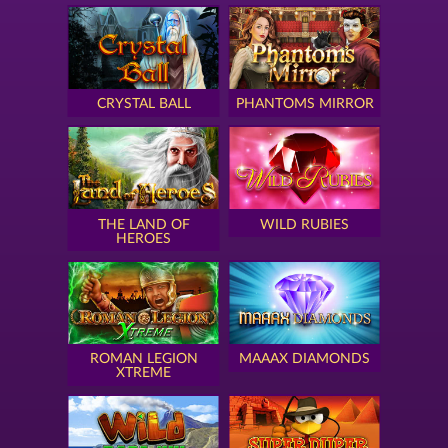
CRYSTAL BALL
PHANTOMS MIRROR
THE LAND OF
WILD RUBIES
HEROES
ROMAN LEGION
MAAAX DIAMONDS
XTREME