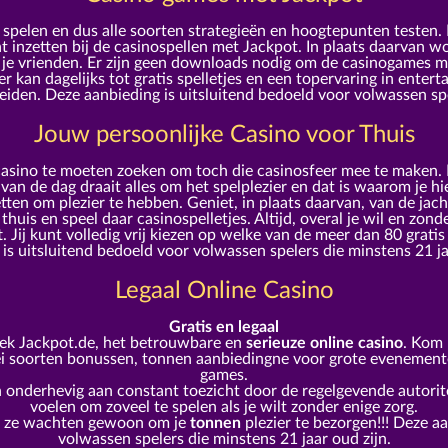
 spelen en dus alle soorten strategieën en hoogtepunten testen. 
nt inzetten bij de casinospellen met Jackpot. In plaats daarvan wor
met je vrienden. Er zijn geen downloads nodig om de casinogames 
er kan dagelijks tot gratis spelletjes en een topervaring in enter
 leiden. Deze aanbieding is uitsluitend bedoeld voor volwassen spe
Jouw persoonlijke Casino voor Thuis
asino te moeten zoeken om toch die casinosfeer mee te maken. 
van de dag draait alles om het spelplezier en dat is waarom je hi
etten om plezier te hebben. Geniet, in plaats daarvan, van de jac
thuis en speel daar casinospelletjes. Altijd, overal je wil en zon
 Jij kunt volledig vrij kiezen op welke van de meer dan 80 gratis 
is uitsluitend bedoeld voor volwassen spelers die minstens 21 ja
Legaal Online Casino
Gratis en legaal
k Jackpot.de, het betrouwbare en
serieuze online casino
. Kom 
rlei soorten bonussen, tonnen aanbiedingne voor grote evenement
games.
jn onderhevig aan constant toezicht door de regelgevende autoritei
voelen om zoveel te spelen als je wilt zonder enige zorg.
nt ze wachten gewoon om je
tonnen
plezier te bezorgen!!! Deze a
volwassen spelers die minstens 21 jaar oud zijn.