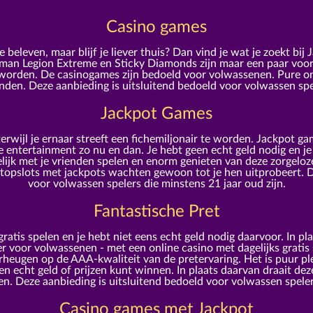
Casino games
e beleven, maar blijf je liever thuis? Dan vind je wat je zoekt bij
oman Legion Extreme en Sticky Diamonds zijn maar een paar voorb
 worden. De casinogames zijn bedoeld voor volwassenen. Pure on
enden. Deze aanbieding is uitsluitend bedoeld voor volwassen spel
Jackpot Games
erwijl je ernaar streeft een fichemiljonair te worden. Jackpot 
e entertainment zo nu en dan. Je hebt geen echt geld nodig en 
elijk met je vrienden spelen en enorm genieten van deze zorgeloz
jke topslots met jackpots wachten gewoon tot je hen uitprobeert. 
voor volwassen spelers die minstens 21 jaar oud zijn.
Fantastische Pret
gratis spelen en je hebt niet eens echt geld nodig daarvoor. In pl
ier voor volwassenen - met een online casino met dagelijks gratis
eugen op de AAA-kwaliteit van de pretervaring. Het is puur plezie
n echt geld of prijzen kunt winnen. In plaats daarvan draait dez
. Deze aanbieding is uitsluitend bedoeld voor volwassen spelers
Casino games met Jackpot