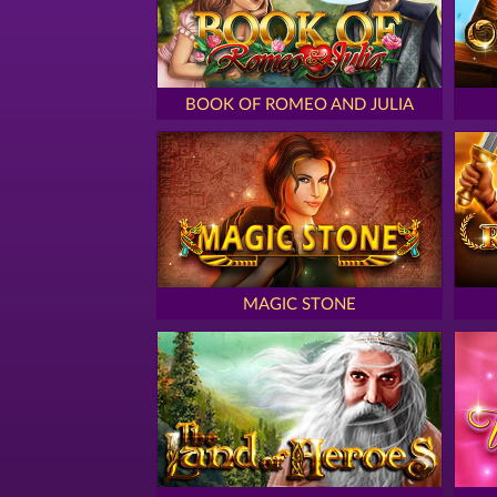
BOOK OF ROMEO AND JULIA
MAGIC STONE