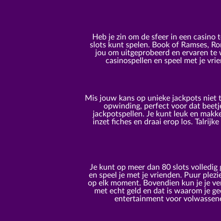
Heb je zin om de sfeer in een casino t
slots kunt spelen. Book of Ramses, R
jou om uitgeprobeerd en ervaren te
casinospellen en speel met je vri
Mis jouw kans op unieke jackpots niet t
opwinding, perfect voor dat beetj
jackpotspellen. Je kunt leuk en makk
inzet fiches en draai erop los. Talri
Je kunt op meer dan 80 slots volledig 
en speel je met je vrienden. Puur plez
op elk moment. Bovendien kun je je verh
met echt geld en dat is waarom je gee
entertainment voor volwassenen