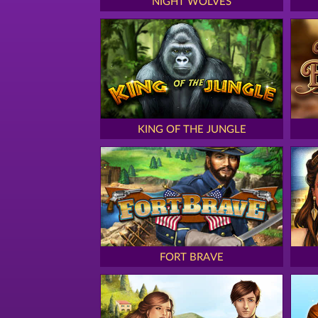
NIGHT WOLVES
KING OF THE JUNGLE
FORT BRAVE