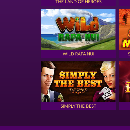
THE LAND OF HEROES
WILD RAPA NUI
SIMPLY THE BEST