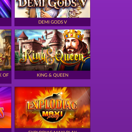
DEMI GODS V
K OF
KING & QUEEN