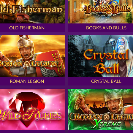
OLD FISHERMAN
BOOKS AND BULLS
ROMAN LEGION
CRYSTAL BALL