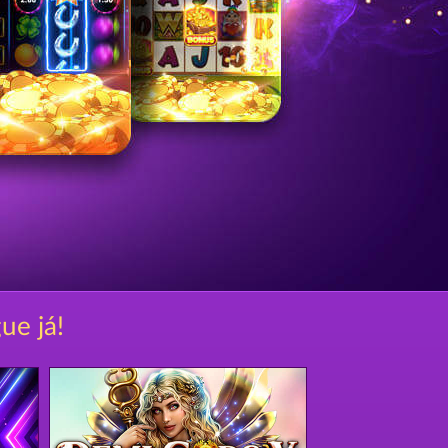
ue já!