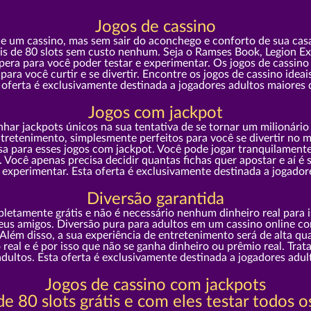
Jogos de cassino
e um cassino, mas sem sair do aconchego e conforto de sua casa
ais de 80 slots sem custo nenhum. Seja o Ramses Book, Legion 
spera para você poder testar e experimentar. Os jogos de cassin
ra você curtir e se divertir. Encontre os jogos de cassino idea
a oferta é exclusivamente destinada a jogadores adultos maiores 
Jogos com jackpot
ar jackpots únicos na sua tentativa de se tornar um milionário
ntretenimento, simplesmente perfeitos para você se divertir no
 para esses jogos com jackpot. Você pode jogar tranquilamente
cê apenas precisa decidir quantas fichas quer apostar e aí é só
 experimentar. Esta oferta é exclusivamente destinada a jogador
Diversão garantida
letamente grátis e não é necessário nenhum dinheiro real para i
seus amigos. Diversão pura para adultos em um cassino online com
lém disso, a sua experiência de entretenimento será de alta qua
eal e é por isso que não se ganha dinheiro ou prêmio real. Trat
adultos. Esta oferta é exclusivamente destinada a jogadores adul
Jogos de cassino com jackpots
e 80 slots grátis e com eles testar todos os