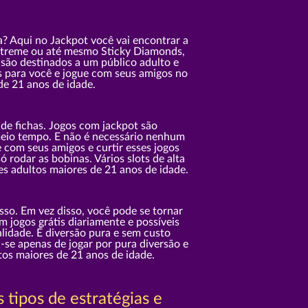
? Aqui no Jackpot você vai encontrar a
Extreme ou até mesmo Sticky Diamonds,
o são destinados a um público adulto e
is para você e jogue com seus amigos no
de 21 anos de idade.
 de fichas. Jogos com jackpot são
 meio tempo. E não é necessário nenhum
 com seus amigos e curtir esses jogos
 rodar as bobinas. Vários slots de alta
es adultos maiores de 21 anos de idade.
sso. Em vez disso, você pode se tornar
 jogos grátis diariamente e possíveis
lidade. É diversão pura e sem custo
a-se apenas de jogar por pura diversão e
tos maiores de 21 anos de idade.
 tipos de estratégias e