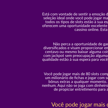
Está com vontade de sentir a emoção d
seleção ideal onde você pode jogar m
todos os tipos de slots estão à sua e
oferecem uma oportunidade excelente pa
cassino online. Est
Não perca a oportunidade de ganh
diversificados e visam proporcionar e
centavo ou mesmo baixar alguma coisa
com jackpot sem preocupação alguma. Vo
qualidade estão à sua espera para você
Você pode jogar mais de 80 slots comp
um milionário de fichas e jogar com 
bônus extras a qualquer momento. A
nenhum. Aqui não se joga com dinheiro r
de propiciar entretimento para 
Você pode jogar mais d