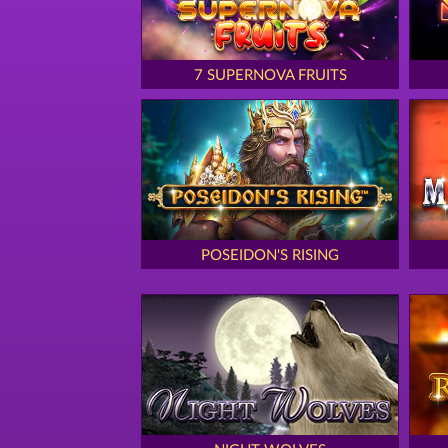
7 SUPERNOVA FRUITS
POSEIDON'S RISING