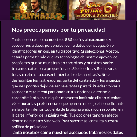
Nos preocupamos por tu privacidad
BALTHAZAR
JACK POTTER & THE BOOK OF DYNASTIES 6
Tanto nosotros como nuestros
885
socios almacenamos y
accedemos a datos personales, como datos de navegación o
identificadores únicos, en tu dispositivo. Si seleccionas Acepto,
estarás permitiendo que las tecnologías de rastreo apoyen los
propósitos que se muestran en «nosotros y nuestros socios
tratamos datos para proporcionar». Si seleccionas Rechazarlas
todas o retiras tu consentimiento, los deshabilitarás. Si se
MAGIC BOOK 6
ATLAS OF LEGENDS
deshabilitan los rastreadores, parte del contenido y los anuncios
que ves podrían dejar de ser relevantes para ti. Puedes volver a
acceder a este menú para cambiar tus opciones o retirar el
Términos y condiciones
consentimiento en cualquier momento haciendo clic en el enlace
«Gestionar las preferencias» que aparece en el [o el ícono flotante
en la parte inferior izquierda de la página web, si corresponde] en
Declaración de privacidad
Aviso Legal
la parte inferior de la página web. Tus opciones tendrán efecto
dentro de nuestro Sitio web. Para saber más, consulta nuestra
Empresa
FAQ
Glosario
política de privacidad.
Tanto nosotros como nuestros asociados tratamos los datos