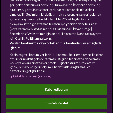
https://www.myjackpot.co.uk
desteklemesini sağlar. . Tümünü Reddet'ı seçmeniz veya onayınızı
geri çekmeniz bunları devre dışı bırakacaktır. İzleyiciler devre dışı
https://www.myjackpot.com/en
bırakılırsa, gördüğünüz bazı içerik ve reklamlar sizinle alakalı
olmayabilir. Seçimlerinizi değiştirmek veya onayınızı geri çekmek
https://www.myjackpot.es
için web sayfasının altındaki Tercihleri Yönet bağlantısına
tıklayarak istediğiniz zaman bu menüye yeniden dönebilirsiniz
https://www.myjackpot.fr
[veya varsa web sayfasının sol alt kısmındaki kayan simge].
Seçimleriniz Website'mız için de etkili olacaktır. Daha fazla ayrıntı
https://www.jackpot.it
için Gizlilik Politikamıza bakın.
Veriler, tarafımızca veya ortaklarımız tarafından şu amaçlarla
https://www.myjackpot.com/nl
işlenir:
https://www.mojjackpot.pl
Kesin coğrafi konum verilerini kullanmak. Belirleme amacı ile cihaz
özelliklerini aktif şekilde taramak. Bilgileri bir cihazda depolamak
ve/veya onlara cihazdan erişmek. Kişiselleştirilmiş reklam ve
https://www.myjackpot.com/tr
içerik, reklam ve içerik ölçümü, hedef kitle araştırması ve
hizmetlerin geliştirilmesi.
https://www.myjackpot.hu
İş Ortakları Listesi (satıcılar)
https://www.myjackpot.com.br
Kabul ediyorum
https://www.myjackpot.pt
https://www.myjackpot.ro
Tümünü Reddet
https://www.myjackpot.se