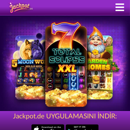
Jackpot.de UYGULAMASINI İNDİR: